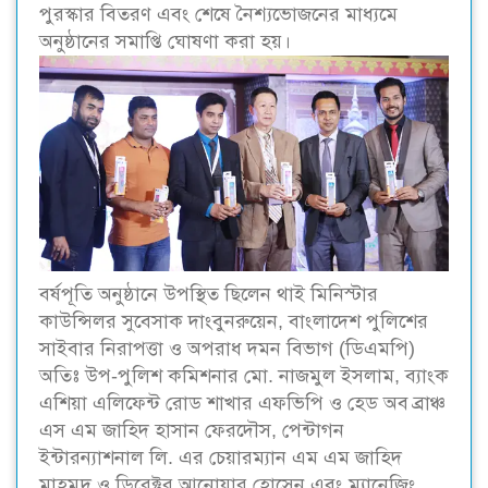
পুরস্কার বিতরণ এবং শেষে নৈশ্যভোজনের মাধ্যমে
অনুষ্ঠানের সমাপ্তি ঘোষণা করা হয়।
বর্ষপূতি অনুষ্ঠানে উপস্থিত ছিলেন থাই মিনিস্টার
কাউন্সিলর সুবেসাক দাংবুনরুয়েন, বাংলাদেশ পুলিশের
সাইবার নিরাপত্তা ও অপরাধ দমন বিভাগ (ডিএমপি)
অতিঃ উপ-পুলিশ কমিশনার মো. নাজমুল ইসলাম, ব্যাংক
এশিয়া এলিফেন্ট রোড শাখার এফভিপি ও হেড অব ব্রাঞ্চ
এস এম জাহিদ হাসান ফেরদৌস, পেন্টাগন
ইন্টারন্যাশনাল লি. এর চেয়ারম্যান এম এম জাহিদ
মাহমুদ ও ডিরেক্টর আনোয়ার হোসেন এবং ম্যানেজিং