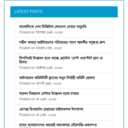
LATEST POSTS
বাংলালিংক পেল ডিজিটাল লেনদেন সেবার অনুমতি
Posted on ডিসেম্বর ১৯th, ২০২৫
শহীদ ফায়ার ফাইটারদের পরিবারের পাশে আনভীর বসুন্ধরা গ্রুপ
Posted on নভেম্বর ২৭th, ২০২৫
শিগগিরই উদ্বোধন হতে যাচ্ছে হোটেল ‘বেস্ট ওয়েস্টার্ন প্লাস বে
হিলস্’
Posted on অক্টোবর ১৬th, ২০২৫
ফাউন্ডারস কমিউনিটি ক্লাবের নতুন নির্বাহী কমিটি ঘোষণা
Posted on আগস্ট ১৯th, ২০২৫
ক্যানন বিজনেস সেন্টার উদ্বোধন হলো ঢাকায়
Posted on মে ২৮th, ২০২৫
এপেক্স রিওয়ার্ডস মেম্বারের মাইলফলক উদযাপন
Posted on মে ১৭th, ২০২৫
ডাবর বাংলাদেশের ধামরাই কারখানায় সৌরশক্তি প্রকল্পের