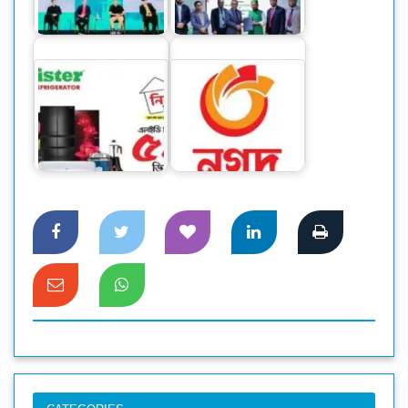
সিকিউরিটি উইকেন্ড
হাসপাতালের মাঝে
২০২৪
সমঝোতা
মিনিস্টারে চলছে
‘নির্বাচনি অফার’, টিভি-
প্রধানমন্ত্রীর শিক্ষা সহায়তা
ফ্রিজে ৫৩%…
এখন থেকে কেবল নগদে