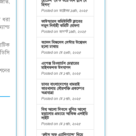
হোটেল ‘বেস্ট ওয়েস্টার্ন প্লাস বে
াজাত,
হিলস্’
Posted on অক্টোবর ১৬th, ২০২৫
ে ধরা
ফাউন্ডারস কমিউনিটি ক্লাবের
নতুন নির্বাহী কমিটি ঘোষণা
যান্ড
Posted on আগস্ট ১৯th, ২০২৫
ক্যানন বিজনেস সেন্টার উদ্বোধন
াটিক
হলো ঢাকায়
িডিসি
Posted on মে ২৮th, ২০২৫
এপেক্স রিওয়ার্ডস মেম্বারের
মাইলফলক উদযাপন
েশনের
Posted on মে ১৭th, ২০২৫
ডাবর বাংলাদেশের ধামরাই
কারখানায় সৌরশক্তি প্রকল্পের
অগ্রযাত্রা
Posted on মে ১৭th, ২০২৫
বিশ্ব আলো দিবসে খুশির আলো
ছড়ানোর প্রত্যয়ে আকিজ এলইডি
লাইট
Posted on মে ১৭th, ২০২৫
‘রুটস অফ এ্যালিগ্যান্স’ থিমে