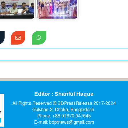
ফিজিওথেরাপি
ভ্যাসলিনের নতুন পণ্য
িকিৎসকদের বিরুদ্ধে
‘ভ্যাসলিন গ্লুটা হায়া’
ত্তিকর বক্তব্যের…
সিরাম ইন লোশন
Editor : Shariful Haque
All Rights Reserved © BDPressRelease 2017-2024
Gulshan-2, Dhaka, Bangladesh.
Phone: +88 01670 947645
E-mail: bdprnews@gmail.com