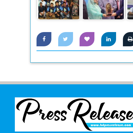
তিন স্বর্ণসহ সাতটি রপ্তানি
শুরু হল জিপি
পদক পেল প্রাণ-
চ
এক্সিলারেটর বুটক্যাম্প
আরএফএল
আপ