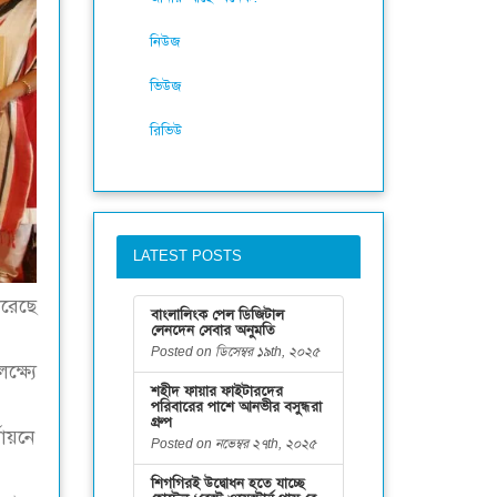
নিউজ
ভিউজ
রিভিউ
LATEST POSTS
করেছে
বাংলালিংক পেল ডিজিটাল
লেনদেন সেবার অনুমতি
Posted on ডিসেম্বর ১৯th, ২০২৫
ষ্যে
শহীদ ফায়ার ফাইটারদের
পরিবারের পাশে আনভীর বসুন্ধরা
গ্রুপ
থায়নে
Posted on নভেম্বর ২৭th, ২০২৫
শিগগিরই উদ্বোধন হতে যাচ্ছে