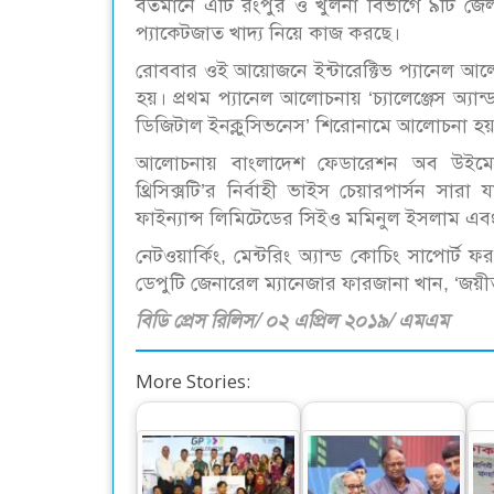
বর্তমানে এটি রংপুর ও খুলনা বিভাগে ৯টি জেল
প্যাকেটজাত খাদ্য নিয়ে কাজ করছে।
রোববার ওই আয়োজনে ইন্টারেক্টিভ প্যানেল আলোচ
হয়। প্রথম প্যানেল আলোচনায় ‘চ্যালেঞ্জেস অ্যান
ডিজিটাল ইনক্লুসিভনেস’ শিরোনামে আলোচনা হ
আলোচনায় বাংলাদেশ ফেডারেশন অব উইমেন 
থ্রিসিক্সটি’র নির্বাহী ভাইস চেয়ারপার্সন 
ফাইন্যান্স লিমিটেডের সিইও মমিনুল ইসলাম 
নেটওয়ার্কিং, মেন্টরিং অ্যান্ড কোচিং সাপ
ডেপুটি জেনারেল ম্যানেজার ফারজানা খান, ‘জয়ীত
বিডি প্রেস রিলিস/ ০২ এপ্রিল ২০১৯/ এমএম
More Stories: