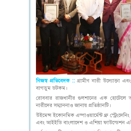
নিজস্ব প্রতিবেদক ::
গ্রামীণ নারী উদ্যোক্তা এব
বাগডুম ডটকম।
রোববার রাজধানীর গুলশানের এক হোটেলে আয়ো
নারীদের সম্মাননাও জানায় প্রতিষ্ঠানটি।
উইমেন্স ইকোনমিক এম্পাওয়ার্মেন্ট থ্রু স্ট্রেংদে
এবং আইইডি বাংলাদেশ ও এশিয়া ফাউন্ডেশন এই