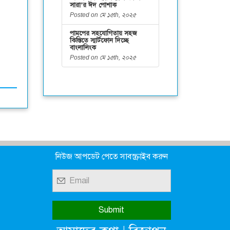
সারা’র ঈদ পোশাক
Posted on মে ১৫th, ২০২৫
পামপের সহযোগিতায় সহজ
কিস্তিতে স্মার্টফোন দিচ্ছে
বাংলালিংক
Posted on মে ১৫th, ২০২৫
নিউজ আপডেট পেতে সাবস্ক্রাইব করুন