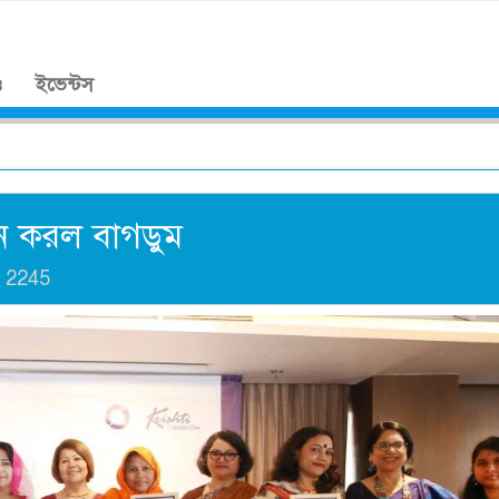
।
ও
ইভেন্টস
াপন করল বাগডুম
ঃ
2245