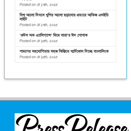
Posted on মে ১৭th, ২০২৫
বিশ্ব আলো দিবসে খুশির আলো ছড়ানোর প্রত্যয়ে আকিজ এলইডি
লাইট
Posted on মে ১৭th, ২০২৫
‘রুটস অফ এ্যালিগ্যান্স’ থিমে সারা’র ঈদ পোশাক
Posted on মে ১৫th, ২০২৫
পামপের সহযোগিতায় সহজ কিস্তিতে স্মার্টফোন দিচ্ছে বাংলালিংক
Posted on মে ১৫th, ২০২৫