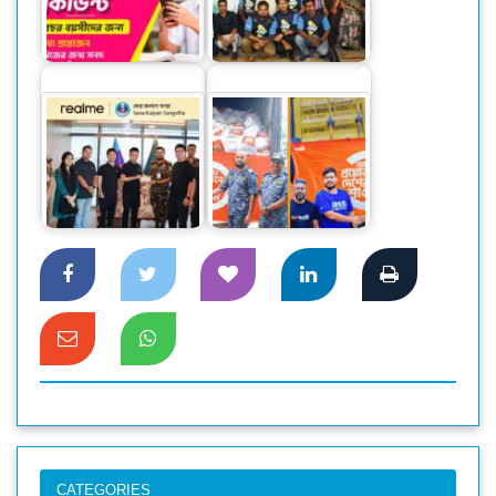
বিকাশের স্টুডেন্ট
অ্যাকাউন্ট ক্যাশলেস
শুরু হল জিপি
লেনদেনে…
এক্সিলারেটর বুটক্যাম্প
বন্যার্তদের সহায়তায়
বন‌্যার্তদের পাশে
সেনা কল্যাণ সংস্থায়
দাঁড়ালো শাওমি
অনুদান…
বাংলাদেশ
CATEGORIES