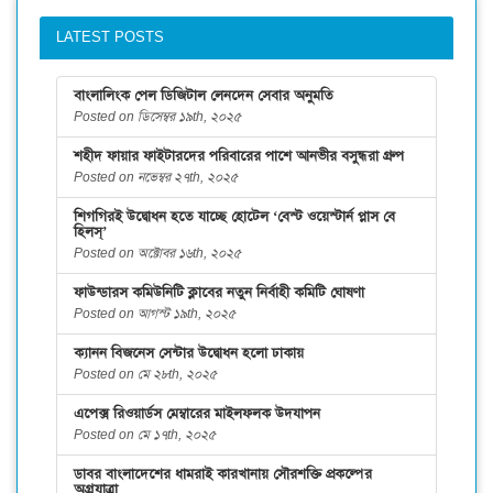
LATEST POSTS
বাংলালিংক পেল ডিজিটাল লেনদেন সেবার অনুমতি
Posted on ডিসেম্বর ১৯th, ২০২৫
শহীদ ফায়ার ফাইটারদের পরিবারের পাশে আনভীর বসুন্ধরা গ্রুপ
Posted on নভেম্বর ২৭th, ২০২৫
শিগগিরই উদ্বোধন হতে যাচ্ছে হোটেল ‘বেস্ট ওয়েস্টার্ন প্লাস বে
হিলস্’
Posted on অক্টোবর ১৬th, ২০২৫
ফাউন্ডারস কমিউনিটি ক্লাবের নতুন নির্বাহী কমিটি ঘোষণা
Posted on আগস্ট ১৯th, ২০২৫
ক্যানন বিজনেস সেন্টার উদ্বোধন হলো ঢাকায়
Posted on মে ২৮th, ২০২৫
এপেক্স রিওয়ার্ডস মেম্বারের মাইলফলক উদযাপন
Posted on মে ১৭th, ২০২৫
ডাবর বাংলাদেশের ধামরাই কারখানায় সৌরশক্তি প্রকল্পের
অগ্রযাত্রা