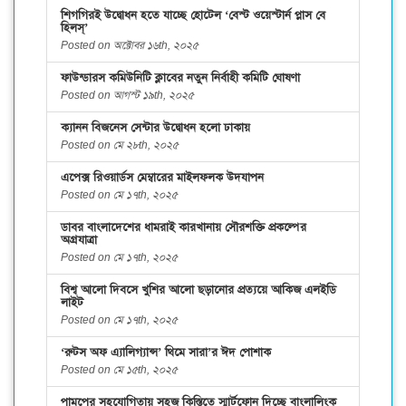
শিগগিরই উদ্বোধন হতে যাচ্ছে হোটেল ‘বেস্ট ওয়েস্টার্ন প্লাস বে
হিলস্’
Posted on অক্টোবর ১৬th, ২০২৫
ফাউন্ডারস কমিউনিটি ক্লাবের নতুন নির্বাহী কমিটি ঘোষণা
Posted on আগস্ট ১৯th, ২০২৫
ক্যানন বিজনেস সেন্টার উদ্বোধন হলো ঢাকায়
Posted on মে ২৮th, ২০২৫
এপেক্স রিওয়ার্ডস মেম্বারের মাইলফলক উদযাপন
Posted on মে ১৭th, ২০২৫
ডাবর বাংলাদেশের ধামরাই কারখানায় সৌরশক্তি প্রকল্পের
অগ্রযাত্রা
Posted on মে ১৭th, ২০২৫
বিশ্ব আলো দিবসে খুশির আলো ছড়ানোর প্রত্যয়ে আকিজ এলইডি
লাইট
Posted on মে ১৭th, ২০২৫
‘রুটস অফ এ্যালিগ্যান্স’ থিমে সারা’র ঈদ পোশাক
Posted on মে ১৫th, ২০২৫
পামপের সহযোগিতায় সহজ কিস্তিতে স্মার্টফোন দিচ্ছে বাংলালিংক