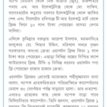
অ্যান্ড মোটরস থেকে মিশু আক্তার (জুঁই), রাজশাহীর
পবায় এম. আর ইলেকট্রনিক্স থেকে মো. সাকিব,
বাগেরহাটের কচুয়ায় সরদার ইলেকট্রনিক্স থেকে জাকির
শেখ এবং সিলেটের হবিগঞ্জে টি.আর ইলেকট্র মার্ট থেকে
ফ্রিজ কিনে ১০ লাখ টাকা পেয়েছেন আসমা বেগম
সাদিয়া।
এদিকে কুমিল্লার বরুড়ায় আয়েশা ইসলাম, ময়মনসিংহ
ভালুকায় মো. শিহাব উদ্দিন, বরিশাল সদরে সৃজন
সরকারসহ অসংখ্য ক্রেতা ওয়ালটন ফ্রিজ কিনে ১ লাখ
টাকা করে পেয়েছেন। এছাড়া বিভিন্ন অঙ্কের নিশ্চিত ক্যাশ
ভাউচারসহ ফ্রিজ, টিভি ও বিভিন্ন ধরনের ওয়ালটন পণ্য
ফ্রি পেয়েছেন হাজার হাজার ক্রেতা।
ওয়ালটন ফ্রিজের প্রোডাক্ট ম্যানেজার শহীদুজ্জামান রানা
বলেন, ব্যাপক গ্রাহকপ্রিয়তার পরিপ্রেক্ষিতে ক্যাম্পেইনের
মেয়াদ ৩০ সেপ্টেম্বর পর্যন্ত বাড়ানো হলো। তার প্রত্যাশা-
এবারও গ্রাহকের কাছ থেকে ব্যাপক সাড়া পাবে
মিলিয়নিয়ার ক্যাম্পেইন। তিনি জানান, ওয়ালটন ফ্রিজে ১
বছরের ফ্রি রিপ্লেসমেন্ট গ্যারান্টি, কম্প্রেসারে ১২ বছরের