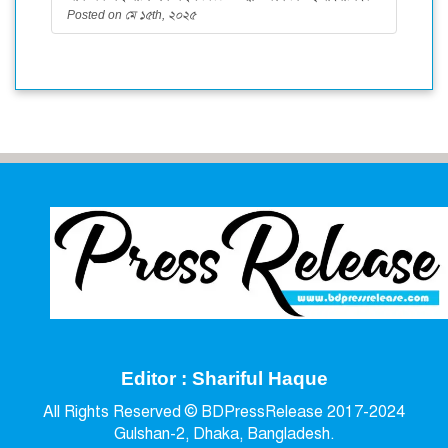
Posted on মে ১৫th, ২০২৫
Editor : Shariful Haque
All Rights Reserved © BDPressRelease 2017-2024
Gulshan-2, Dhaka, Bangladesh.