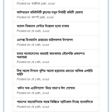
Posted on অক্টোবর ১৬th, ২০২৫
ফাউন্ডারস কমিউনিটি ক্লাবের নতুন নির্বাহী কমিটি ঘোষণা
Posted on আগস্ট ১৯th, ২০২৫
ক্যানন বিজনেস সেন্টার উদ্বোধন হলো ঢাকায়
Posted on মে ২৮th, ২০২৫
এপেক্স রিওয়ার্ডস মেম্বারের মাইলফলক উদযাপন
Posted on মে ১৭th, ২০২৫
ডাবর বাংলাদেশের ধামরাই কারখানায় সৌরশক্তি প্রকল্পের
অগ্রযাত্রা
Posted on মে ১৭th, ২০২৫
বিশ্ব আলো দিবসে খুশির আলো ছড়ানোর প্রত্যয়ে আকিজ এলইডি
লাইট
Posted on মে ১৭th, ২০২৫
‘রুটস অফ এ্যালিগ্যান্স’ থিমে সারা’র ঈদ পোশাক
Posted on মে ১৫th, ২০২৫
পামপের সহযোগিতায় সহজ কিস্তিতে স্মার্টফোন দিচ্ছে বাংলালিংক
Posted on মে ১৫th, ২০২৫