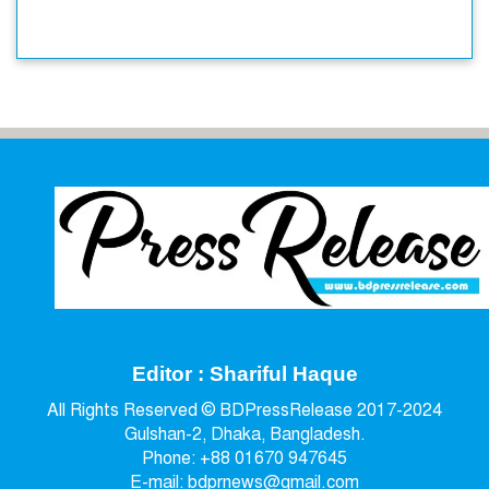
Editor : Shariful Haque
All Rights Reserved © BDPressRelease 2017-2024
Gulshan-2, Dhaka, Bangladesh.
Phone: +88 01670 947645
E-mail: bdprnews@gmail.com