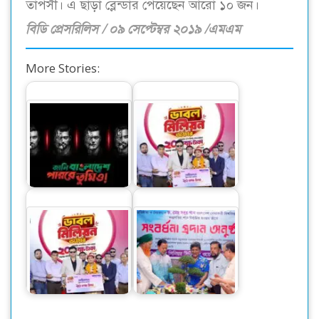
তাপসী। এ ছাড়া ব্লেন্ডার পেয়েছেন আরো ১০ জন।
বিডি প্রেসরিলিস / ০৯ সেপ্টেম্বর ২০১৯ /এমএম
More Stories:
ওয়ালটন ফ্রিজ কিনে ২০
বিশ্বকাপ উন্মাদনায় ‘ডঙ্কা
লাখ টাকা পেলেন
সং’ নিয়ে এলো রবি
মোটরশ্রমিক রানা
ওয়ালটন ফ্রিজ কিনে ২০
লাখ টাকা পেলেন
ড. মো. সবুর খানকে
মোটরশ্রমিক রানা
সম্বর্ধনা