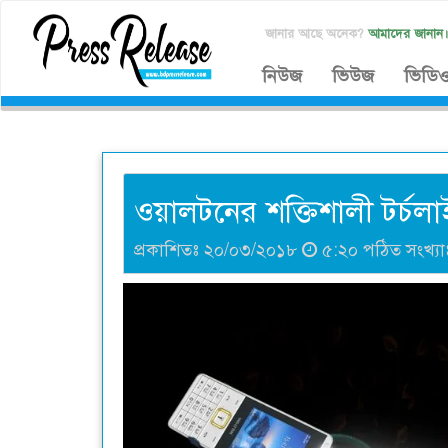
জানার আছে অনেক?
আমাদের জানান
নিউজ
ভিউজ
ভিডি
ওয়ালটনের শক্তিশালী টর্চলা
প্রকাশিতঃ ২০/০৩/২০১৮
৫:২০ পঠিত সংখ্য