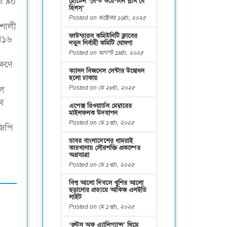
ার ৯০
হোটেল ‘বেস্ট ওয়েস্টার্ন প্লাস বে
হিলস্’
Posted on অক্টোবর ১৬th, ২০২৫
িশালী
ফাউন্ডারস কমিউনিটি ক্লাবের
এম১৬
নতুন নির্বাহী কমিটি ঘোষণা
Posted on আগস্ট ১৯th, ২০২৫
্ষণে
ক্যানন বিজনেস সেন্টার উদ্বোধন
হলো ঢাকায়
Posted on মে ২৮th, ২০২৫
কল
ুথ
এপেক্স রিওয়ার্ডস মেম্বারের
মাইলফলক উদযাপন
Posted on মে ১৭th, ২০২৫
জিপি
ডাবর বাংলাদেশের ধামরাই
কারখানায় সৌরশক্তি প্রকল্পের
অগ্রযাত্রা
Posted on মে ১৭th, ২০২৫
বিশ্ব আলো দিবসে খুশির আলো
ছড়ানোর প্রত্যয়ে আকিজ এলইডি
লাইট
Posted on মে ১৭th, ২০২৫
‘রুটস অফ এ্যালিগ্যান্স’ থিমে