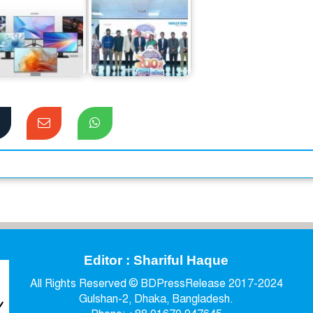
োরকে ডিসপ্লেসহ ৯
ওয়ালটন ফ্রিজ কিনে
মডেলের ওয়ালটন
কোটি কোটি টাকার
মনিটর বাজারে
ক্যাশব্যাকের সুযোগ
Editor : Shariful Haque
All Rights Reserved © BDPressRelease 2017-2024
Gulshan-2, Dhaka, Bangladesh.