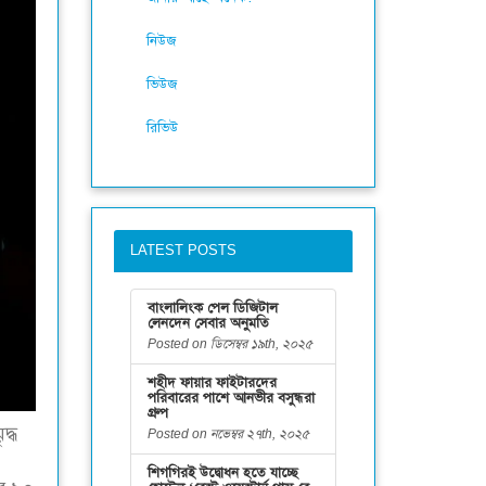
নিউজ
ভিউজ
রিভিউ
LATEST POSTS
বাংলালিংক পেল ডিজিটাল
লেনদেন সেবার অনুমতি
Posted on ডিসেম্বর ১৯th, ২০২৫
শহীদ ফায়ার ফাইটারদের
পরিবারের পাশে আনভীর বসুন্ধরা
গ্রুপ
দ্ধ
Posted on নভেম্বর ২৭th, ২০২৫
শিগগিরই উদ্বোধন হতে যাচ্ছে