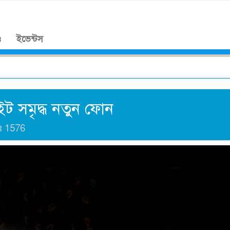
।
ও
ইভেন্টস
ইট সমৃদ্ধ নতুন ফোন
াঃ
1576