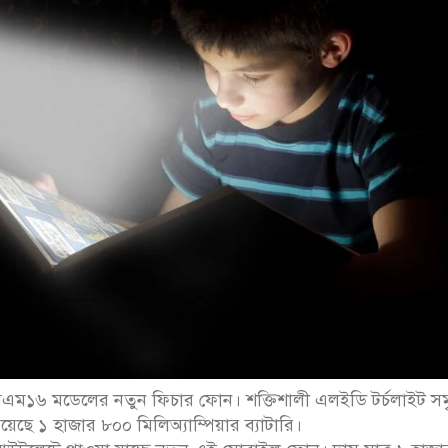
ম১৬ মডেলের নতুন ফিচার ফোন। শক্তিশালী এলইডি টর্চলাইট সমৃ
ছে ১ হাজার ৮০০ মিলিঅ্যাম্পিয়ার ব্যাটারি।