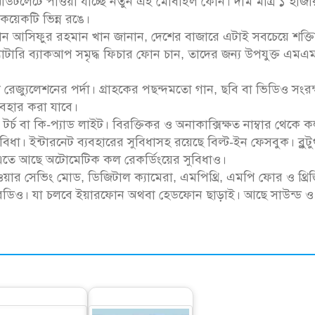
ইল আউটলেটে পাওয়া যাচ্ছে নতুন এই মোবাইল ফোন। দাম মাত্র ১ হাজ
কয়েকটি ভিন্ন রঙে।
ান আসিফুর রহমান খান জানান, দেশের বাজারে এটাই সবচেয়ে শক্ত
ব্যাটারি ব্যাকআপ সমৃদ্ধ ফিচার ফোন চান, তাদের জন্য উপযুক্ত এম
 রেজ্যুলেশনের পর্দা। গ্রাহকের পছন্দমতো গান, ছবি বা ভিডিও সংরক
্যবহার করা যাবে।
্চ বা কি-প্যাড লাইট। বিরক্তিকর ও অনাকাক্সিক্ষত নাম্বার থেকে 
িধা। ইন্টারনেট ব্যবহারের সুবিধাসহ রয়েছে বিল্ট-ইন ফেসবুক। ব্লুট
এতে আছে অটোমেটিক কল রেকর্ডিংয়ের সুবিধাও।
ওয়ার সেভিং মোড, ডিজিটাল ক্যামেরা, এমপিথ্রি, এমপি ফোর ও থ্রি
 রেডিও। যা চলবে ইয়ারফোন অথবা হেডফোন ছাড়াই। আছে সাউন্ড ও