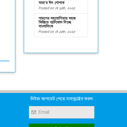
সারা’র ঈদ পোশাক
Posted on মে ১৫th, ২০২৫
পামপের সহযোগিতায় সহজ
কিস্তিতে স্মার্টফোন দিচ্ছে
বাংলালিংক
Posted on মে ১৫th, ২০২৫
নিউজ আপডেট পেতে সাবস্ক্রাইব করুন