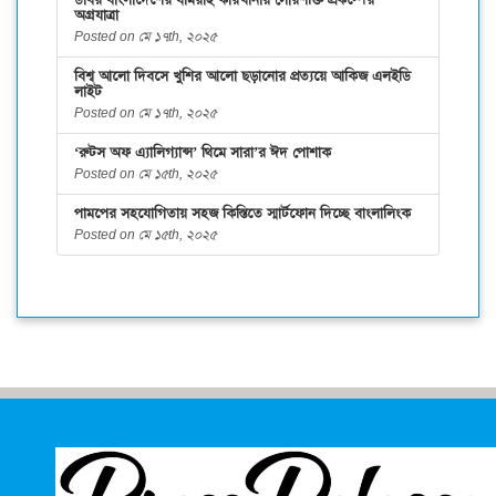
ডাবর বাংলাদেশের ধামরাই কারখানায় সৌরশক্তি প্রকল্পের
অগ্রযাত্রা
Posted on মে ১৭th, ২০২৫
বিশ্ব আলো দিবসে খুশির আলো ছড়ানোর প্রত্যয়ে আকিজ এলইডি
লাইট
Posted on মে ১৭th, ২০২৫
‘রুটস অফ এ্যালিগ্যান্স’ থিমে সারা’র ঈদ পোশাক
Posted on মে ১৫th, ২০২৫
পামপের সহযোগিতায় সহজ কিস্তিতে স্মার্টফোন দিচ্ছে বাংলালিংক
Posted on মে ১৫th, ২০২৫