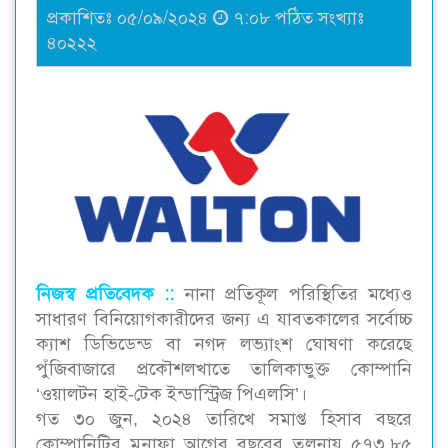
প্রকাশিতঃ ০৫/০৯/২০২৪
৭:০৮ পঠিত সংখ্যাঃ
৪০২২২
নিজস্ব প্রতিবেদক ::‌
নানা প্রতিকূল পরিস্থিতির মধ্যেও
সাধারণ বিনিয়োগকারীদের জন্য এ যাবতকালের সর্বোচ্চ
ক্যাশ ডিভিডেন্ড বা নগদ লভ্যাংশ ঘোষণা করেছে
পুঁজিবাজারে প্রকৌশলখাতে তালিকাভুক্ত কোম্পানি
‘ওয়ালটন হাই-টেক ইন্ডাস্ট্রিজ পিএলসি’।
গত ৩০ জুন, ২০২৪ তারিখে সমাপ্ত হিসাব বছরে
কোম্পানিটির মুনাফা আগের বছরের তুলনায় ৫৭৩.৮৫