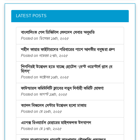
LATEST POSTS
বাংলালিংক পেল ডিজিটাল লেনদেন সেবার অনুমতি
Posted on ডিসেম্বর ১৯th, ২০২৫
শহীদ ফায়ার ফাইটারদের পরিবারের পাশে আনভীর বসুন্ধরা গ্রুপ
Posted on নভেম্বর ২৭th, ২০২৫
শিগগিরই উদ্বোধন হতে যাচ্ছে হোটেল ‘বেস্ট ওয়েস্টার্ন প্লাস বে
হিলস্’
Posted on অক্টোবর ১৬th, ২০২৫
ফাউন্ডারস কমিউনিটি ক্লাবের নতুন নির্বাহী কমিটি ঘোষণা
Posted on আগস্ট ১৯th, ২০২৫
ক্যানন বিজনেস সেন্টার উদ্বোধন হলো ঢাকায়
Posted on মে ২৮th, ২০২৫
এপেক্স রিওয়ার্ডস মেম্বারের মাইলফলক উদযাপন
Posted on মে ১৭th, ২০২৫