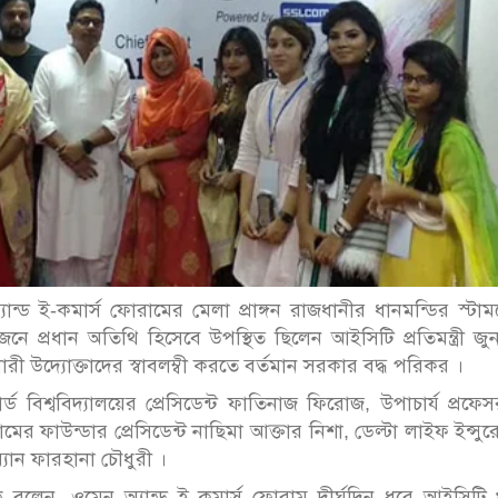
ন্ড ই-কমার্স ফোরামের মেলা প্রাঙ্গন রাজধানীর ধানমন্ডির স্টাম
ে প্রধান অতিথি হিসেবে উপস্থিত ছিলেন আইসিটি প্রতিমন্ত্রী জু
দ্যোক্তাদের স্বাবলম্বী করতে বর্তমান সরকার বদ্ধ পরিকর ।
ড বিশ্ববিদ্যালয়ের প্রেসিডেন্ট ফাতিনাজ ফিরোজ, উপাচার্য প্রফে
মের ফাউন্ডার প্রেসিডেন্ট নাছিমা আক্তার নিশা, ডেল্টা লাইফ ইন্সুরে
যান ফারহানা চৌধুরী ।
লক বলেন, ‌ওমেন অ্যান্ড ই কমার্স ফোরাম দীর্ঘদিন ধরে আইসিটি