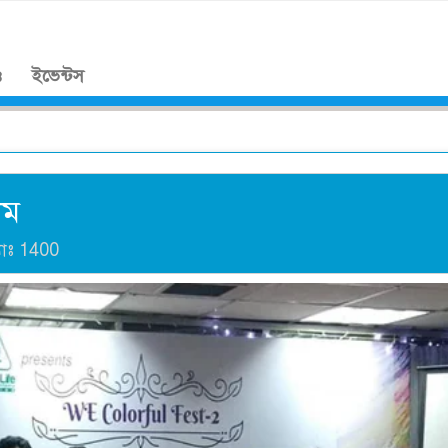
।
ও
ইভেন্টস
াম
যাঃ
1400