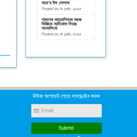
সারা’র ঈদ পোশাক
Posted on মে ১৫th, ২০২৫
পামপের সহযোগিতায় সহজ
কিস্তিতে স্মার্টফোন দিচ্ছে
বাংলালিংক
Posted on মে ১৫th, ২০২৫
নিউজ আপডেট পেতে সাবস্ক্রাইব করুন