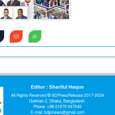
নাইটেড কমার্শিয়াল
ব্যাংক পিএলসি
স্বতন্ত্র প্রার্থী দোলনকে
(ইউসিবি)-র…
ঘিরে…
Editor : Shariful Haque
All Rights Reserved © BDPressRelease 2017-2024
Gulshan-2, Dhaka, Bangladesh.
Phone: +88 01670 947645
E-mail: bdprnews@gmail.com