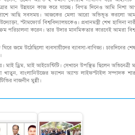
াত্রার মান উন্নয়নে কাজ করে যাচ্ছে। বিগত দিনেও আমি নিশা 
র) পাশে আছি সবসময়। আজকের মেলা আরো অভিভূত করলো আম
ক্তা, স্টামফোর্ড বিশ্ববিদ্যালয়কেও। প্রধানমন্ত্রী শেখ হাসিনা না
 কার্যক্রম পরিচালনা করেন। তার উদার মানমিকতার কারণেই আমরা বিশ্ব
াকে ঘিরে জমে উঠেছিলো ব্যবসায়ীদের ব্যাবসা-বাণিজ্য। চারদিনের শে
।
য়। মাই ড্রিম, মাই আইডেন্টিটি। সেখানে উপস্থিত ছিলেন অভিনেত্রী ম
 খাতুন, বাংলানিউজের ফ্যাশন অ্যান্ড লাইফস্টাইল সম্পাদক শা
ভির নাজনীন মুন্নী।