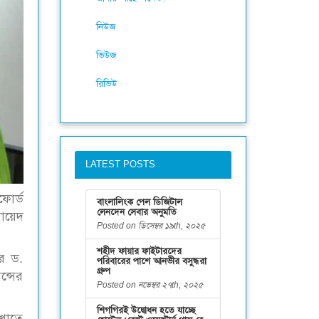
নিউজ
ভিউজ
রিভিউ
LATEST POSTS
ফোর্ড
বাংলালিংক পেল ডিজিটাল
লেনদেন সেবার অনুমতি
নায়েদ
Posted on ডিসেম্বর ১৯th, ২০২৫
শহীদ ফায়ার ফাইটারদের
সর ড.
পরিবারের পাশে আনভীর বসুন্ধরা
গ্রুপ
ন্সের
Posted on নভেম্বর ২৭th, ২০২৫
শিগগিরই উদ্বোধন হতে যাচ্ছে
 খাতে