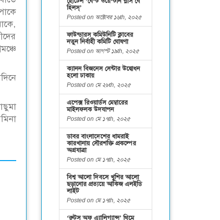
হোটেল ‘বেস্ট ওয়েস্টার্ন প্লাস বে
হিলস্’
আপাকে
Posted on অক্টোবর ১৬th, ২০২৫
াকে,
ফাউন্ডারস কমিউনিটি ক্লাবের
রীদের
নতুন নির্বাহী কমিটি ঘোষণা
মঞ্চে
Posted on আগস্ট ১৯th, ২০২৫
ক্যানন বিজনেস সেন্টার উদ্বোধন
হলো ঢাকায়
ষদিনে
Posted on মে ২৮th, ২০২৫
এপেক্স রিওয়ার্ডস মেম্বারের
াছুমা
মাইলফলক উদযাপন
রমিনা
Posted on মে ১৭th, ২০২৫
ডাবর বাংলাদেশের ধামরাই
কারখানায় সৌরশক্তি প্রকল্পের
অগ্রযাত্রা
Posted on মে ১৭th, ২০২৫
বিশ্ব আলো দিবসে খুশির আলো
ছড়ানোর প্রত্যয়ে আকিজ এলইডি
লাইট
Posted on মে ১৭th, ২০২৫
‘রুটস অফ এ্যালিগ্যান্স’ থিমে