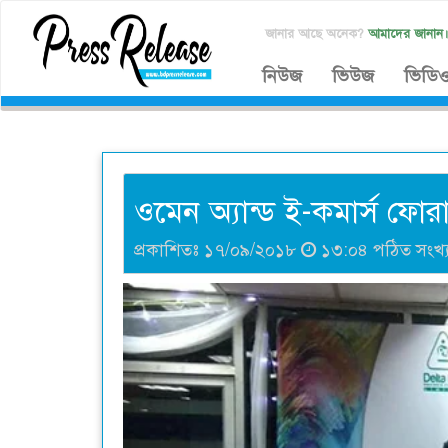
জানার আছে অনেক?
আমাদের জানান
নিউজ
ভিউজ
ভিডি
ওমেন অ্যান্ড ই-কমার্স ফোর
প্রকাশিতঃ ১৭/০৯/২০১৮
১৩:০৪ পঠিত সংখ্