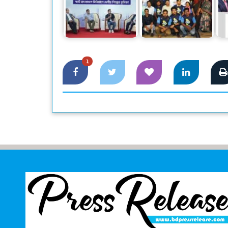
স্মার্ট বাংলাদেশ বিনির্মাণে
ইউ
‘সেন্ট্রাল ফোরাম’ গঠনের
শুরু হল জিপি
আহ্বান
এক্সিলারেটর বুটক্যাম্প
1