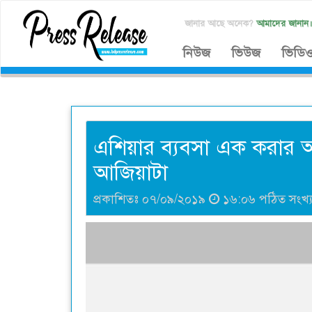
জানার আছে অনেক?
আমাদের জানান
নিউজ
ভিউজ
ভিডি
এশিয়ার ব্যবসা এক করার
আজিয়াটা
প্রকাশিতঃ ০৭/০৯/২০১৯
১৬:০৬ পঠিত সংখ্