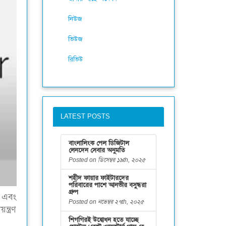
নিউজ
ভিউজ
রিভিউ
LATEST POSTS
বাংলালিংক পেল ডিজিটাল
লেনদেন সেবার অনুমতি
Posted on ডিসেম্বর ১৯th, ২০২৫
শহীদ ফায়ার ফাইটারদের
পরিবারের পাশে আনভীর বসুন্ধরা
গ্রুপ
 এবং
Posted on নভেম্বর ২৭th, ২০২৫
্ত্রণ
শিগগিরই উদ্বোধন হতে যাচ্ছে