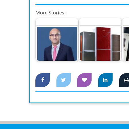
More Stories:
‘সিটি ব্যাংকের নিট
৪০
মুনাফা ১ হাজার ১৪
কোটি টাকা’
দেশি ফ্রিজে স্বপ্নপূরণ
উব