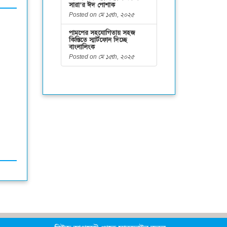
সারা’র ঈদ পোশাক
Posted on মে ১৫th, ২০২৫
পামপের সহযোগিতায় সহজ
কিস্তিতে স্মার্টফোন দিচ্ছে
বাংলালিংক
Posted on মে ১৫th, ২০২৫