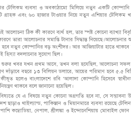
র টেলিকম ব্যবসা ও অবকাঠামো মিলিয়ে নতুন একটি কোম্পানি
োটি গ্রাহক এবং ৬০ হাজার টাওয়ার নিয়ে নতুন এশিয়ার টেলিকম খ
আলোচনা ঠিক কী কারণে ব্যর্থ হল, তার স্পষ্ট কোনো ব্যাখ্যা বিব
ারণে তারা আলোচনার সমাপ্তি টানার সিদ্ধান্ত নিয়েছে।আলোচনার শ
র হবে নতুন কোম্পানির বড় অংশীদর। আর আজিয়াটার হাতে থাকবে 
ই হিস্যা বদলানোর সুযোগ ছিল।
া শুরুর খবর যখন প্রথম আসে, তখন বলা হযেছিল, আলোচনা সফল
মাণ দাঁড়াবে বছরে ১৩ বিলিয়ন ডলারে, আয়ের পরিমাণ হবে ৫.৫ ব
কীভূত হলেও বাংলাদেশে রবি ‘আলাদা কোম্পানি হিসেবে স্বাধীনভ
িয়ন্ত্রণ থাকবে বলে জানানো হয়েছিল।
ষ্যতে যে এ বিষয়ে নতুন কোনো অগ্রগতি হবে না, সে সম্ভাবনা 
শ ছাড়াও থাইল্যান্ড, পাকিস্তান ও মিয়ানমারে ব্যবসা রয়েছে টেলি
শি কম্বোডিয়া, নেপাল, শ্রীলঙ্কা ও ইন্দোনেশিয়ায় মোবাইল ফোন