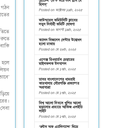
হোটেল ‘বেস্ট ওয়েস্টার্ন প্লাস বে
হিলস্’
 গঠন
Posted on অক্টোবর ১৬th, ২০২৫
াতের
ফাউন্ডারস কমিউনিটি ক্লাবের
নতুন নির্বাহী কমিটি ঘোষণা
Posted on আগস্ট ১৯th, ২০২৫
ৃতিতে
ুরুতে
ক্যানন বিজনেস সেন্টার উদ্বোধন
হলো ঢাকায়
বাকি
Posted on মে ২৮th, ২০২৫
এপেক্স রিওয়ার্ডস মেম্বারের
 হলে
মাইলফলক উদযাপন
িলিয়ন
Posted on মে ১৭th, ২০২৫
াবে’
ডাবর বাংলাদেশের ধামরাই
কারখানায় সৌরশক্তি প্রকল্পের
অগ্রযাত্রা
Posted on মে ১৭th, ২০২৫
উড়িয়ে
নরের।
বিশ্ব আলো দিবসে খুশির আলো
ছড়ানোর প্রত্যয়ে আকিজ এলইডি
 সেবা
লাইট
Posted on মে ১৭th, ২০২৫
‘রুটস অফ এ্যালিগ্যান্স’ থিমে