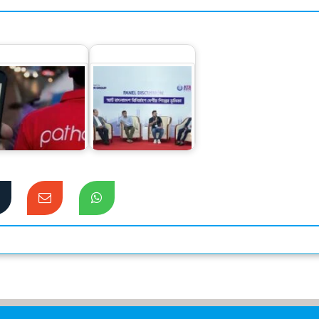
 হাজার কোটি টাকা
স্মার্ট বাংলাদেশ বিনির্মাণে
পাচারের অভিযোগে
‘সেন্ট্রাল ফোরাম’ গঠনের
ার-পাঠাওকে নোটিশ
আহ্বান