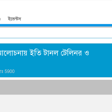
।
ও
ইভেন্টস
 আলোচনায় ইতি টানল টেলিনর ও
যাঃ
5900