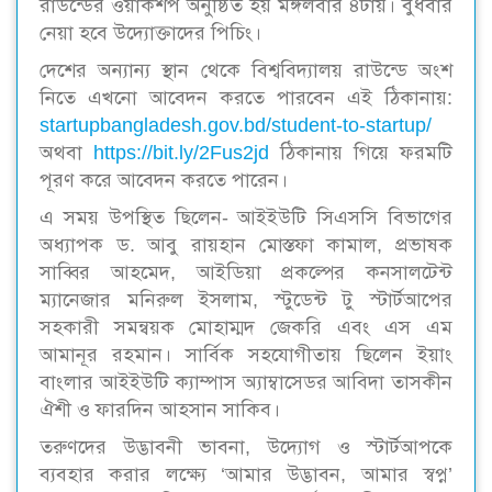
রাউন্ডের ওয়ার্কশপ অনুষ্ঠিত হয় মঙ্গলবার ৪টায়। বুধবার
নেয়া হবে উদ্যোক্তাদের পিচিং।
দেশের অন্যান্য স্থান থেকে বিশ্ববিদ্যালয় রাউন্ডে অংশ
নিতে এখনো আবেদন করতে পারবেন এই ঠিকানায়:
startupbangladesh.gov.bd/student-to-startup/
অথবা
https://bit.ly/2Fus2jd
ঠিকানায় গিয়ে ফরমটি
পূরণ করে আবেদন করতে পারেন।
এ সময় উপস্থিত ছিলেন- আইইউটি সিএসসি বিভাগের
অধ্যাপক ড. আবু রায়হান মোস্তফা কামাল, প্রভাষক
সাব্বির আহমেদ, আইডিয়া প্রকল্পের কনসালটেন্ট
ম্যানেজার মনিরুল ইসলাম, স্টুডেন্ট টু স্টার্টআপের
সহকারী সমন্বয়ক মোহাম্মদ জেকরি এবং এস এম
আমানূর রহমান। সার্বিক সহযোগীতায় ছিলেন ইয়াং
বাংলার আইইউটি ক্যাম্পাস অ্যাম্বাসেডর আবিদা তাসকীন
ঐশী ও ফারদিন আহসান সাকিব।
তরুণদের উদ্ভাবনী ভাবনা, উদ্যোগ ও স্টার্টআপকে
ব্যবহার করার লক্ষ্যে ‘আমার উদ্ভাবন, আমার স্বপ্ন’