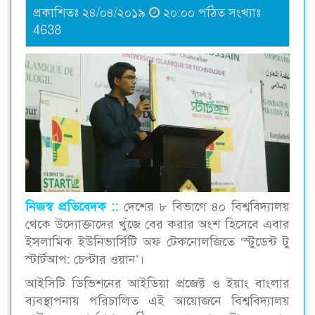
প্রকাশিতঃ ২৪/০৪/২০১৯
২০:০০ পঠিত সংখ্যাঃ
4638
নিজস্ব প্রতিবেদক ::
দেশের ৮ বিভাগে ৪০ বিশ্ববিদ্যালয়
থেকে উদ্যোক্তাদের খুঁজে বের করার অংশ হিসেবে এবার
ইসলামিক ইউনিভার্সিটি অফ টেকনোলজিতে ‘স্টুডেন্ট টু
স্টার্টআপ: চেপ্টার ওয়ান’।
আইসিটি ডিভিশনের আইডিয়া প্রজেক্ট ও ইয়াং বাংলার
ব্যবস্থাপনায় পরিচালিত এই আয়োজনে বিশ্ববিদ্যালয়