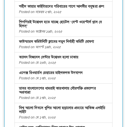
শহীদ ফায়ার ফাইটারদের পরিবারের পাশে আনভীর বসুন্ধরা গ্রুপ
Posted on নভেম্বর ২৭th, ২০২৫
শিগগিরই উদ্বোধন হতে যাচ্ছে হোটেল ‘বেস্ট ওয়েস্টার্ন প্লাস বে
হিলস্’
Posted on অক্টোবর ১৬th, ২০২৫
ফাউন্ডারস কমিউনিটি ক্লাবের নতুন নির্বাহী কমিটি ঘোষণা
Posted on আগস্ট ১৯th, ২০২৫
ক্যানন বিজনেস সেন্টার উদ্বোধন হলো ঢাকায়
Posted on মে ২৮th, ২০২৫
এপেক্স রিওয়ার্ডস মেম্বারের মাইলফলক উদযাপন
Posted on মে ১৭th, ২০২৫
ডাবর বাংলাদেশের ধামরাই কারখানায় সৌরশক্তি প্রকল্পের
অগ্রযাত্রা
Posted on মে ১৭th, ২০২৫
বিশ্ব আলো দিবসে খুশির আলো ছড়ানোর প্রত্যয়ে আকিজ এলইডি
লাইট
Posted on মে ১৭th, ২০২৫