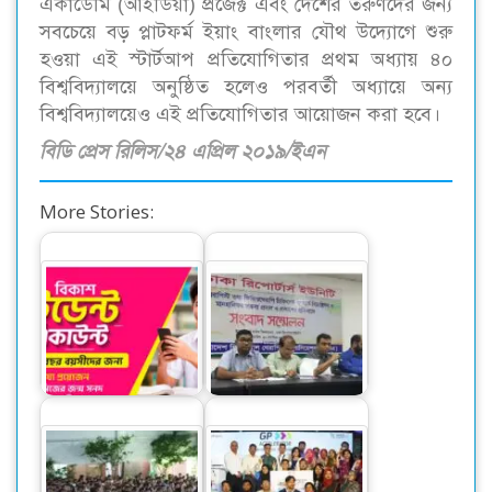
একাডেমি (আইডিয়া) প্রজেক্ট এবং দেশের তরুণদের জন্য
সবচেয়ে বড় প্লাটফর্ম ইয়াং বাংলার যৌথ উদ্যোগে শুরু
হওয়া এই স্টার্টআপ প্রতিযোগিতার প্রথম অধ্যায় ৪০
বিশ্ববিদ্যালয়ে অনুষ্ঠিত হলেও পরবর্তী অধ্যায়ে অন্য
বিশ্ববিদ্যালয়েও এই প্রতিযোগিতার আয়োজন করা হবে।
বিডি প্রেস রিলিস/২৪ এপ্রিল ২০১৯/ইএন
More Stories:
বিকাশের স্টুডেন্ট
ফিজিওথেরাপি
অ্যাকাউন্ট ক্যাশলেস
চিকিৎসকদের বিরুদ্ধে
লেনদেনে…
আপত্তিকর বক্তব্যের…