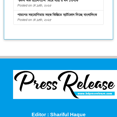
‘রুটস অফ এ্যালিগ্যান্স’ থিমে সারা’র ঈদ পোশাক
Posted on মে ১৫th, ২০২৫
পামপের সহযোগিতায় সহজ কিস্তিতে স্মার্টফোন দিচ্ছে বাংলালিংক
Posted on মে ১৫th, ২০২৫
Editor : Shariful Haque