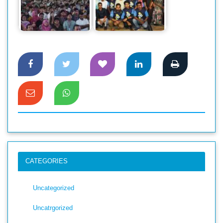
আইইউবিএটি’র ফল
২০২৪ সেমিস্টারের নবীন
শুরু হল জিপি
শিক্ষার্থীদের…
এক্সিলারেটর বুটক্যাম্প
CATEGORIES
Uncategorized
Uncatrgorized