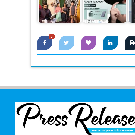
অনার ২০০ এবং ২০০
সারা’র ঈদুল আযহা
প্রো প্রি-বুকিংয়ে দুর্দান্ত
অ
আয়োজন
অফার
1