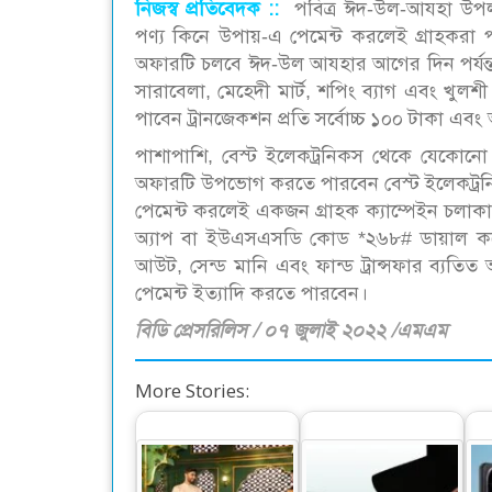
নিজস্ব প্রতিবেদক ::
পবিত্র ঈদ-উল-আযহা উপলক্ষ
পণ্য কিনে উপায়-এ পেমেন্ট করলেই গ্রাহকরা
অফারটি চলবে ঈদ-উল আযহার আগের দিন পর্যন্ত।
সারাবেলা, মেহেদী মার্ট, শপিং ব্যাগ এবং খু
পাবেন ট্রানজেকশন প্রতি সর্বোচ্চ ১০০ টাকা এবং অ
পাশাপাশি, বেস্ট ইলেকট্রনিকস থেকে যেকোনো
অফারটি উপভোগ করতে পারবেন বেস্ট ইলেকট্র
পেমেন্ট করলেই একজন গ্রাহক ক্যাম্পেইন চলাকালী
অ্যাপ বা ইউএসএসডি কোড *২৬৮# ডায়াল করে প
আউট, সেন্ড মানি এবং ফান্ড ট্রান্সফার ব্যতিত 
পেমেন্ট ইত্যাদি করতে পারবেন।
বিডি প্রেসরিলিস / ০৭ জুলাই ২০২২ /এমএম
More Stories: