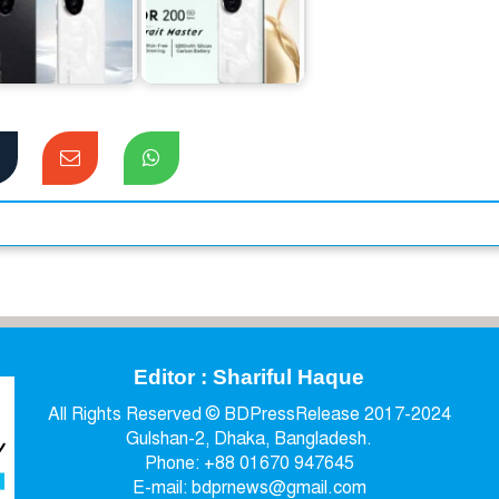
বাজার মাতাতে অনার
নার ২০০ সিরিজের
নিয়ে আসছে এআই
ফার্স্টসেল শুরু
পোট্রেইট মাস্টার…
Editor : Shariful Haque
All Rights Reserved © BDPressRelease 2017-2024
Gulshan-2, Dhaka, Bangladesh.
Phone: +88 01670 947645
E-mail: bdprnews@gmail.com