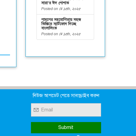
সারা’র ঈদ পোশাক
Posted on মে ১৫th, ২০২৫
পামপের সহযোগিতায় সহজ
কিস্তিতে স্মার্টফোন দিচ্ছে
বাংলালিংক
Posted on মে ১৫th, ২০২৫
নিউজ আপডেট পেতে সাবস্ক্রাইব করুন