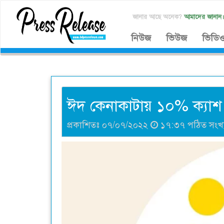
জানার আছে অনেক?
আমাদের জানান
নিউজ
ভিউজ
ভিডি
ঈদ কেনাকাটায় ১০% ক্যাশ র
প্রকাশিতঃ ০৭/০৭/২০২২
১৭:৩৭ পঠিত সংখ্