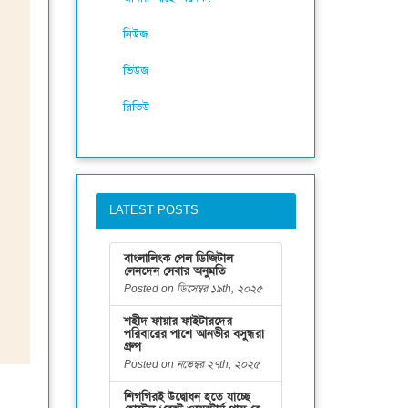
নিউজ
ভিউজ
রিভিউ
LATEST POSTS
বাংলালিংক পেল ডিজিটাল
লেনদেন সেবার অনুমতি
Posted on ডিসেম্বর ১৯th, ২০২৫
শহীদ ফায়ার ফাইটারদের
পরিবারের পাশে আনভীর বসুন্ধরা
গ্রুপ
Posted on নভেম্বর ২৭th, ২০২৫
শিগগিরই উদ্বোধন হতে যাচ্ছে