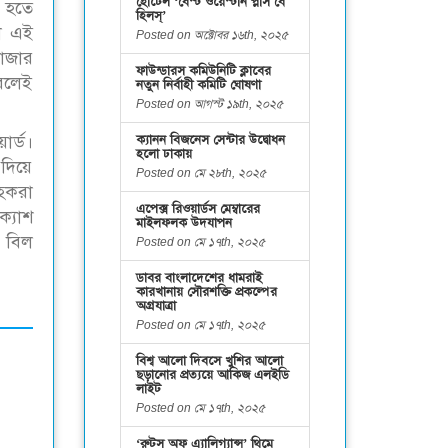
হোটেল ‘বেস্ট ওয়েস্টার্ন প্লাস বে
ট হতে
হিলস্’
া এই
Posted on অক্টোবর ১৬th, ২০২৫
বাজার
ফাউন্ডারস কমিউনিটি ক্লাবের
করলেই
নতুন নির্বাহী কমিটি ঘোষণা
Posted on আগস্ট ১৯th, ২০২৫
ক্যানন বিজনেস সেন্টার উদ্বোধন
র্ড।
হলো ঢাকায়
দিয়ে
Posted on মে ২৮th, ২০২৫
াহকরা
এপেক্স রিওয়ার্ডস মেম্বারের
্যাশ
মাইলফলক উদযাপন
, বিল
Posted on মে ১৭th, ২০২৫
ডাবর বাংলাদেশের ধামরাই
কারখানায় সৌরশক্তি প্রকল্পের
অগ্রযাত্রা
Posted on মে ১৭th, ২০২৫
বিশ্ব আলো দিবসে খুশির আলো
ছড়ানোর প্রত্যয়ে আকিজ এলইডি
লাইট
Posted on মে ১৭th, ২০২৫
‘রুটস অফ এ্যালিগ্যান্স’ থিমে