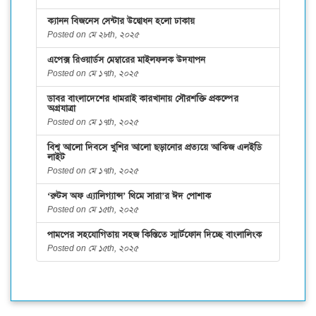
ক্যানন বিজনেস সেন্টার উদ্বোধন হলো ঢাকায়
Posted on মে ২৮th, ২০২৫
এপেক্স রিওয়ার্ডস মেম্বারের মাইলফলক উদযাপন
Posted on মে ১৭th, ২০২৫
ডাবর বাংলাদেশের ধামরাই কারখানায় সৌরশক্তি প্রকল্পের
অগ্রযাত্রা
Posted on মে ১৭th, ২০২৫
বিশ্ব আলো দিবসে খুশির আলো ছড়ানোর প্রত্যয়ে আকিজ এলইডি
লাইট
Posted on মে ১৭th, ২০২৫
‘রুটস অফ এ্যালিগ্যান্স’ থিমে সারা’র ঈদ পোশাক
Posted on মে ১৫th, ২০২৫
পামপের সহযোগিতায় সহজ কিস্তিতে স্মার্টফোন দিচ্ছে বাংলালিংক
Posted on মে ১৫th, ২০২৫