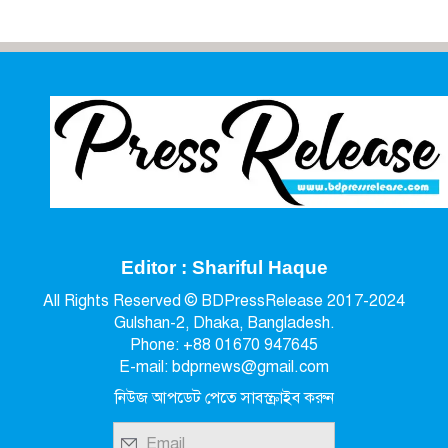
Editor : Shariful Haque
All Rights Reserved © BDPressRelease 2017-2024
Gulshan-2, Dhaka, Bangladesh.
Phone: +88 01670 947645
E-mail: bdprnews@gmail.com
নিউজ আপডেট পেতে সাবস্ক্রাইব করুন