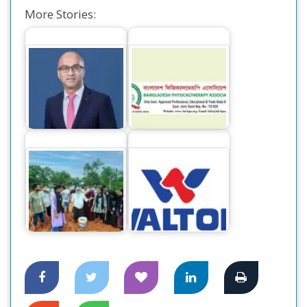
More Stories:
‘সিটি ব্যাংকের নিট
ফিজিওথেরাপি
মুনাফা ১ হাজার ১৪
চিকিৎসকদের হয়রানী না
কোটি টাকা’
করতে স্বাস্থ্য…
বন্যায় ক্ষতিগ্রস্থ কৃষকদের
ওয়ালটনের আকর্ষণীয়
জন্য ধান থেকে চারা
ডিভিডেন্ড ঘোষণা :
তৈরি…
সুদৃঢ়…