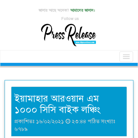
জানার আছে অনেক?
আমাদের জানান।
Follow us
Toggl
naviga
ইয়ামাহার আরওয়ান এম
১০০০ সিসি বাইক লঞ্চিং
প্রকাশিতঃ ১৬/০২/২০২১
২৩:৪৪ পঠিত সংখ্যাঃ
৬৭৮৯