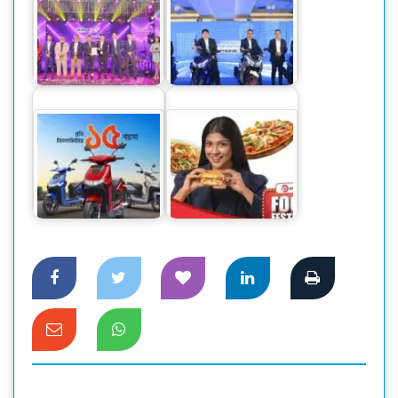
দেশের বাজারে ডাহুয়ার
নতুন ওয়্যারলেস সিসি
দেশে ইয়ামাহার নতুন দুই
ক্যামেরা
বাইক
ওয়ালটনের ১২০ কিমি
পাঠাও ফুড-এর ‘ফুড
রেঞ্জের নতুন ই-বাইক
ফেস্টিভাল’ ক্যাম্পেইন