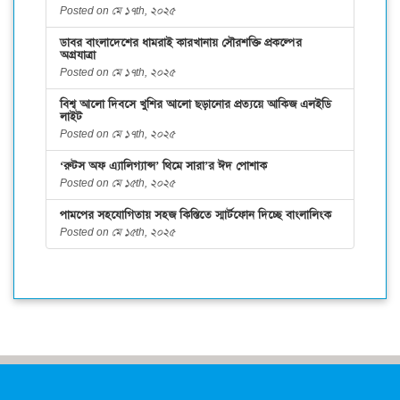
Posted on মে ১৭th, ২০২৫
ডাবর বাংলাদেশের ধামরাই কারখানায় সৌরশক্তি প্রকল্পের
অগ্রযাত্রা
Posted on মে ১৭th, ২০২৫
বিশ্ব আলো দিবসে খুশির আলো ছড়ানোর প্রত্যয়ে আকিজ এলইডি
লাইট
Posted on মে ১৭th, ২০২৫
‘রুটস অফ এ্যালিগ্যান্স’ থিমে সারা’র ঈদ পোশাক
Posted on মে ১৫th, ২০২৫
পামপের সহযোগিতায় সহজ কিস্তিতে স্মার্টফোন দিচ্ছে বাংলালিংক
Posted on মে ১৫th, ২০২৫