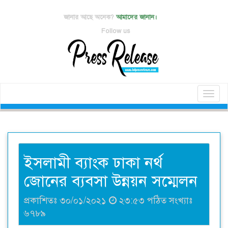
জানার আছে অনেক?
আমাদের জানান।
Follow us
Toggl
naviga
ইসলামী ব্যাংক ঢাকা নর্থ
জোনের ব্যবসা উন্নয়ন সম্মেলন
প্রকাশিতঃ ৩০/০১/২০২১
২৩:৫৩ পঠিত সংখ্যাঃ
৬৭৮৯