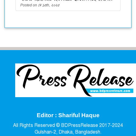
Posted on মে ১৫th, ২০২৫
Editor : Shariful Haque
All Rights Reserved © BDPressRelease 2017-2024
Gulshan-2, Dhaka, Bangladesh.