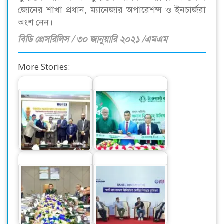
জোনের শাখা প্রধান, ম্যানেজার অপারেশন্স ও ইনচার্জরা
অংশ নেন।
বিডি প্রেসরিলিস / ৩০ জানুয়ারি ২০২১ /এমএম
More Stories:
সর্বোচ্চ রেমিট্যান্স
ইসলামী ব্যাংকের
গ্রহীতার স্বীকৃতি পেল
ভাটিয়ারী উপশাখা
ইসলামী ব্যাংক
উদ্বোধন
স্মার্ট বাংলাদেশ বিনির্মাণে
ইসলামী ব্যাংকের বোর্ড
‘সেন্ট্রাল ফোরাম’ গঠনের
সভা অনুষ্ঠিত
আহ্বান