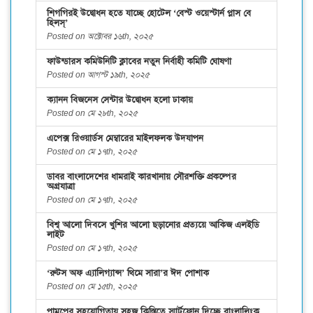
শিগগিরই উদ্বোধন হতে যাচ্ছে হোটেল ‘বেস্ট ওয়েস্টার্ন প্লাস বে
হিলস্’
Posted on অক্টোবর ১৬th, ২০২৫
ফাউন্ডারস কমিউনিটি ক্লাবের নতুন নির্বাহী কমিটি ঘোষণা
Posted on আগস্ট ১৯th, ২০২৫
ক্যানন বিজনেস সেন্টার উদ্বোধন হলো ঢাকায়
Posted on মে ২৮th, ২০২৫
এপেক্স রিওয়ার্ডস মেম্বারের মাইলফলক উদযাপন
Posted on মে ১৭th, ২০২৫
ডাবর বাংলাদেশের ধামরাই কারখানায় সৌরশক্তি প্রকল্পের
অগ্রযাত্রা
Posted on মে ১৭th, ২০২৫
বিশ্ব আলো দিবসে খুশির আলো ছড়ানোর প্রত্যয়ে আকিজ এলইডি
লাইট
Posted on মে ১৭th, ২০২৫
‘রুটস অফ এ্যালিগ্যান্স’ থিমে সারা’র ঈদ পোশাক
Posted on মে ১৫th, ২০২৫
পামপের সহযোগিতায় সহজ কিস্তিতে স্মার্টফোন দিচ্ছে বাংলালিংক