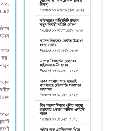
হোটেল ‘বেস্ট ওয়েস্টার্ন প্লাস বে
 এবং
হিলস্’
Posted on অক্টোবর ১৬th, ২০২৫
ায় এই
ফাউন্ডারস কমিউনিটি ক্লাবের
নতুন নির্বাহী কমিটি ঘোষণা
্ঠানে
Posted on আগস্ট ১৯th, ২০২৫
িজনেস
ক্যানন বিজনেস সেন্টার উদ্বোধন
হলো ঢাকায়
সঙ্গে
Posted on মে ২৮th, ২০২৫
ে হয়।
এপেক্স রিওয়ার্ডস মেম্বারের
 নতুন
মাইলফলক উদযাপন
Posted on মে ১৭th, ২০২৫
ডাবর বাংলাদেশের ধামরাই
লোবাল
কারখানায় সৌরশক্তি প্রকল্পের
ভাইস
অগ্রযাত্রা
Posted on মে ১৭th, ২০২৫
যানেল
বিশ্ব আলো দিবসে খুশির আলো
ছড়ানোর প্রত্যয়ে আকিজ এলইডি
 পেরে
লাইট
Posted on মে ১৭th, ২০২৫
্কেট
িতরণী
‘রুটস অফ এ্যালিগ্যান্স’ থিমে