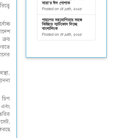
সারা’র ঈদ পোশাক
িত্বে
Posted on মে ১৫th, ২০২৫
পামপের সহযোগিতায় সহজ
োচ্চ
কিস্তিতে স্মার্টফোন দিচ্ছে
বাংলালিংক
লাদেশ
Posted on মে ১৫th, ২০২৫
 ক্রয়
 করতে
মানের
স্থা,
মাননা
র চিপ
র এবং
তৈরির
পসেট,
 করছে