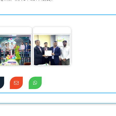
সচল-অচল আইটি
ডাচ বাংলা’র টায়ার ফোর
যের বদলে ওয়ালটনের
ডাটা সেন্টার বাস্তবায়ন
নতুন পণ্য ক্রয়ে…
করবে…