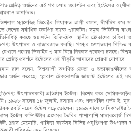
তিগত শ্রেষ্ঠত্ব অর্জনের এই পথ চলায় ওয়ালটন এবং ইন্টেলের অংশীদার
 আমরাও আনন্দিত।
ডিশনাল ম্যানেজিং ডিরেক্টর লিয়াকত আলী বলেন, দীর্ঘদিন ধরে সর্ব
 দেশের সর্বাধিক জনপ্রিয় ব্র্যান্ড ওয়ালটন। সমৃদ্ধ ডিজিটাল বাং
 প্রতিনিধিত্ব করছে ওয়ালটন ডিজি-টেক। স্থানীয় ক্রেতাদের চাহিদা ও
ুক্তিপণ্য উৎপাদন ও বাজারজাত করছি। পণ্যের গুণগতমান নিশ্চিত
। যেখানে পণ্যের ডিজাইন ও মান নিয়ে নিরলস গবেষণা চলছে। বিশ্ব
শ্রেষ্ঠত্ব প্রদর্শনে ইন্টেলের এই স্বীকৃতি আমাদের প্রেরণা যোগাবে।
র রহমান রাদ বলেন, বিশ্বব্যাপী অগণিত ক্রেতা ও শুভাকাঙক্ষীদের আ
ার অর্জন করেছে। গ্লোবাল টেকনোলজি জায়ান্ট ইন্টেলের এই সম্
ও প্রযুক্তিপণ্য উৎপাদনকারী প্রতিষ্ঠান ইন্টেল। বিশেষ করে সেমিকন্ডাক্ট
পানি। ১৯৬৮ সালের ১৮ জুলাই, রসায়ন এবং পদার্থবিদ গর্ডন ই. মু
উদ্ভাবক রবার্ট নয়েস ইন্টেল গড়ে তোলেন। ১৯৬৯ সালে সেমিকন্ডাক্টর 
্তমানে ইন্টেল কম্পিউটার প্রসেসর তৈরির পাশাপাশি মাদারবোর্ড চি
্কিট, ফ্ল্যাস মেমোরি, গ্রাফিক্স কার্ডসহ বিভিন্ন প্রযুক্তিপণ্য উৎপাদন
ান্তকারী পরিবর্তন এনে দিয়েছে।