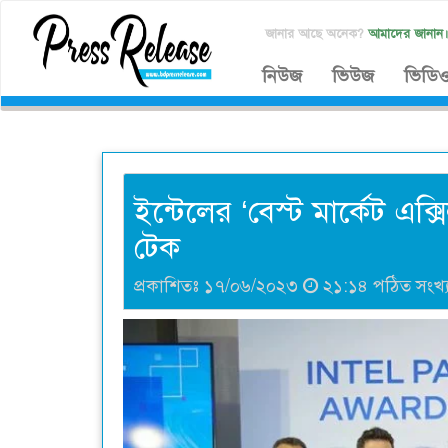
জানার আছে অনেক?
আমাদের জানান
নিউজ
ভিউজ
ভিডি
ইন্টেলের ‘বেস্ট মার্কেট এক
টেক
প্রকাশিতঃ ১৭/০৬/২০২৩
২১:১৪ পঠিত সংখ্