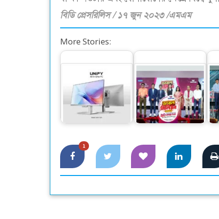
বিডি প্রেসরিলিস / ১৭ জুন ২০২৩ /এমএম
More Stories:
নতুন ২ মডেলের অল-
ওয়ালটন পণ্য কিনে ২০
ইন-ওয়ান পিসি বাজারে
লাখ টাকা পাওয়ার
পণ্
ছাড়লো ওয়ালটন
সুযোগ
1