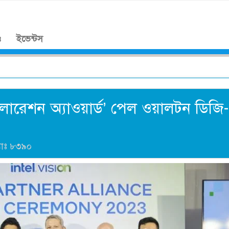
।
ও
ইভেন্টস
্সিলারেশন অ্যাওয়ার্ড’ পেল ওয়ালটন ডিজি-
যাঃ
৮৩৯০