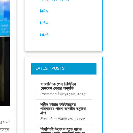
নিউজ
ভিউজ
রিভিউ
LATEST POSTS
বাংলালিংক পেল ডিজিটাল
লেনদেন সেবার অনুমতি
Posted on ডিসেম্বর ১৯th, ২০২৫
শহীদ ফায়ার ফাইটারদের
পরিবারের পাশে আনভীর বসুন্ধরা
গ্রুপ
Posted on নভেম্বর ২৭th, ২০২৫
ারেশন’
িসেবে
শিগগিরই উদ্বোধন হতে যাচ্ছে