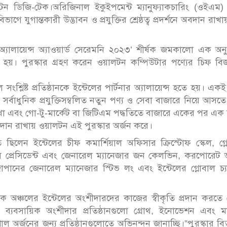
লটন ডিজি-টেক।অরিজিনাল ইকুইপমেন্ট ম্যানুফ্যাকচারিং (ওইএম)
ে যুগান্তকারী উদ্ভাবন ও প্রযুক্তির শ্রেষ্ঠত্ব প্রদর্শনে অবদান রাখ
অ্যালায়েন্স অ্যাওয়ার্ড সেরেমনি ২০২৩’ শীর্ষক জমকালো এক অনুষ
রা হয়। পুরস্কার গ্রহণ করেন ওয়ালটন কম্পিউটার পণ্যের চিফ ব
সংশ্লিষ্ট প্রতিষ্ঠানকে ইন্টেলের পার্টনার অ্যালায়েন্স হতে হয়। একই 
লের সর্বাধুনিক প্রযুক্তিসম্বলিত নতুন পণ্য ও সেবা বাজারে নিয়ে আসত
রাখা এবং গো-টু-মার্কেট বা জিটিএম পদ্ধতিতে বাজারে একের পর এক
 অবদান রাখায় ওয়ালটন এই পুরস্কার অর্জন করে।
্থিত ছিলেন ইন্টেলের চীফ কমার্শিয়াল অফিসার ক্রিস্টোফ স্কেল, গ্
স প্রেসিডেন্ট এবং জেনারেল ম্যানেজার জন কেলভিন, করপোরেট 
জাপানের জেনারেল ম্যানেজার স্টিভ লং এবং ইন্টেলের গ্লোবাল চ্
ক অঞ্চলের ইন্টেলের অংশীদারদের কাজের স্বীকৃতি প্রদান করতে
যবসায়িক অংশীদার প্রতিষ্ঠানগুলো গ্রোথ, ইনোভেশন এবং মার
ল অর্জনের জন্য প্রতিষ্ঠানগুলোতে অভিনন্দন জানাচ্ছি।”পুুরস্কার ব