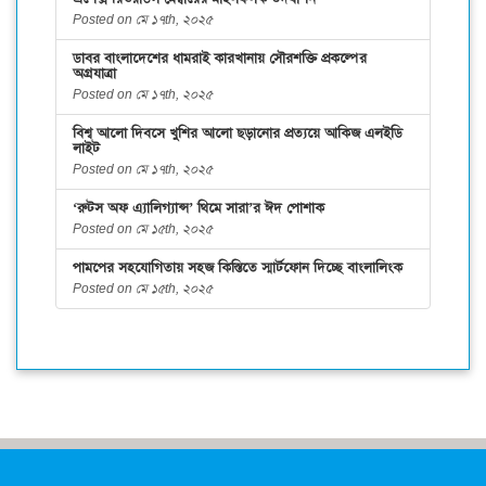
Posted on মে ১৭th, ২০২৫
ডাবর বাংলাদেশের ধামরাই কারখানায় সৌরশক্তি প্রকল্পের
অগ্রযাত্রা
Posted on মে ১৭th, ২০২৫
বিশ্ব আলো দিবসে খুশির আলো ছড়ানোর প্রত্যয়ে আকিজ এলইডি
লাইট
Posted on মে ১৭th, ২০২৫
‘রুটস অফ এ্যালিগ্যান্স’ থিমে সারা’র ঈদ পোশাক
Posted on মে ১৫th, ২০২৫
পামপের সহযোগিতায় সহজ কিস্তিতে স্মার্টফোন দিচ্ছে বাংলালিংক
Posted on মে ১৫th, ২০২৫