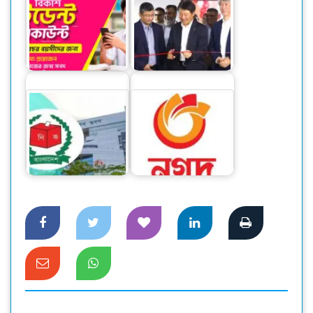
বিকাশের স্টুডেন্ট
অ্যাকাউন্ট ক্যাশলেস
ক্যানন বিজনেস সেন্টার
লেনদেনে…
উদ্বোধন হলো ঢাকায়
দ্বাদশ সংসদ নির্বাচন:
মেয়র-চেয়ারম্যানরা যেসব
জরুরি পরিস্থিতিতে সকল
কাজ…
সেবা নিশ্চিত করেছে নগদ