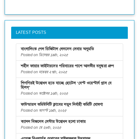
LATEST POSTS
বাংলালিংক পেল ডিজিটাল লেনদেন সেবার অনুমতি
Posted on ডিসেম্বর ১৯th, ২০২৫
শহীদ ফায়ার ফাইটারদের পরিবারের পাশে আনভীর বসুন্ধরা গ্রুপ
Posted on নভেম্বর ২৭th, ২০২৫
শিগগিরই উদ্বোধন হতে যাচ্ছে হোটেল ‘বেস্ট ওয়েস্টার্ন প্লাস বে
হিলস্’
Posted on অক্টোবর ১৬th, ২০২৫
ফাউন্ডারস কমিউনিটি ক্লাবের নতুন নির্বাহী কমিটি ঘোষণা
Posted on আগস্ট ১৯th, ২০২৫
ক্যানন বিজনেস সেন্টার উদ্বোধন হলো ঢাকায়
Posted on মে ২৮th, ২০২৫
এপেক্স রিওয়ার্ডস মেম্বারের মাইলফলক উদযাপন