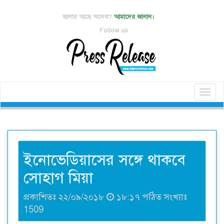
জানার আছে অনেক?
আমাদের জানান।
Follow us
Toggl
naviga
ইনোভেডিয়াসের সঙ্গে থাকবে
সোহাগ মিয়া
প্রকাশিতঃ ২২/০৯/২০১৮
১৮:১৭ পঠিত সংখ্যাঃ
1509