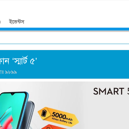
।
ও
ইভেন্টস
 ‘স্মার্ট ৫’
যাঃ
৯৮৯৯