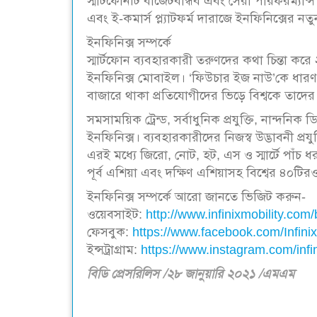
স্মার্টফোনটি বাজেটবান্ধব এবং সেরা পারফরম্যান
এবং ই-কমার্স প্ল্যাটফর্ম দারাজে ইনফিনিক্সের নতু
ইনফিনিক্স সম্পর্কে
স্মার্টফোন ব্যবহারকারী তরুণদের কথা চিন্তা করে 
ইনফিনিক্স মোবাইল। ‘ফিউচার ইজ নাউ’কে ধারণ 
বাজারে থাকা প্রতিযোগীদের ভিড়ে বিশ্বকে তাদে
সমসাময়িক ট্রেন্ড, সর্বাধুনিক প্রযুক্তি, নান্দ
ইনফিনিক্স। ব্যবহারকারীদের নিজস্ব উদ্ভাবনী প্রয
এরই মধ্যে জিরো, নোট, হট, এস ও স্মার্টে পাঁচ ধ
পূর্ব এশিয়া এবং দক্ষিণ এশিয়াসহ বিশ্বের ৪০টি
ইনফিনিক্স সম্পর্কে আরো জানতে ভিজিট করুন-
ওয়েবসাইট:
http://www.infinixmobility.com/
ফেসবুক:
https://www.facebook.com/Infini
ইন্সট্রাগ্রাম:
https://www.instagram.com/infi
বিডি প্রেসরিলিস /২৮ জানুয়ারি ২০২১ /এমএম