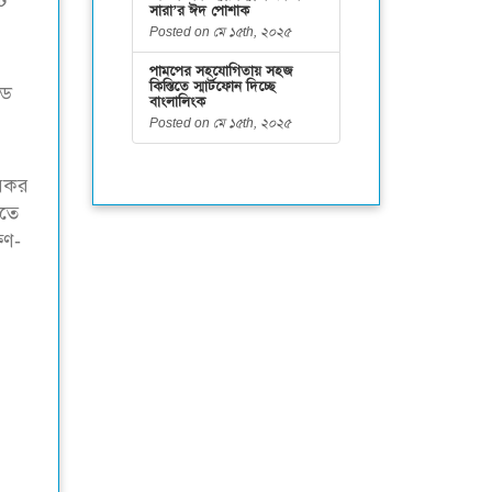
ে
সারা’র ঈদ পোশাক
Posted on মে ১৫th, ২০২৫
পামপের সহযোগিতায় সহজ
কিস্তিতে স্মার্টফোন দিচ্ছে
্ড
বাংলালিংক
Posted on মে ১৫th, ২০২৫
রিকর
ওতে
িণ-