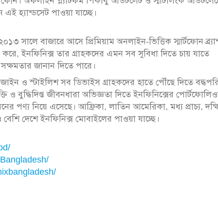
্স ফোন। অফলাইন প্ল্যাটফর্ম পিকাবু আউটলেট ও স্মার্টলিংক আউটলেট
ন এই হ্যান্ডসেট পাওয়া যাচ্ছে।
২০১৩ সালে বাজারে আসে প্রিমিয়াম অনলাইন-ভিত্তিক স্মার্টফোন ব্র্যান
করে, ইনফিনিক্স তার গ্রাহকদের এমন সব সুবিধা দিতে চায় যাতে
র সক্ষমতার জানান দিতে পারে।
নিক ডিজাইন ও স্টাইলিশ সব ডিভাইস গ্রাহকদের হাতে পৌঁছে দিতে বদ্ধপ
ুক্তি ও বুদ্ধিদিপ্ত জীবনধারা অভিজ্ঞতা দিতে ইনফিনিক্সের পোর্টফোলি
রনের পণ্য নিয়ে এসেছে। আফ্রিকা, লাতিন আমেরিকা, মধ্য প্রাচ্য, দক্ষ
রও বেশি দেশে ইনফিনিক্স মোবাইলের পাওয়া যাচ্ছে।
bd/
xBangladesh/
nixbangladesh/