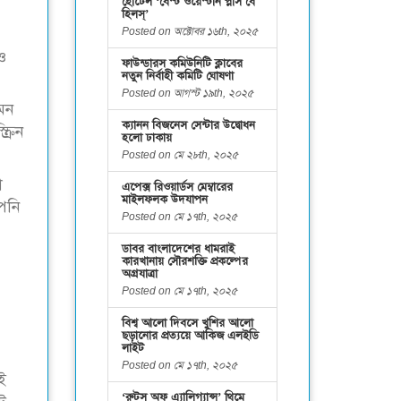
হোটেল ‘বেস্ট ওয়েস্টার্ন প্লাস বে
হিলস্’
Posted on অক্টোবর ১৬th, ২০২৫
ও
ফাউন্ডারস কমিউনিটি ক্লাবের
নতুন নির্বাহী কমিটি ঘোষণা
Posted on আগস্ট ১৯th, ২০২৫
এমন
ক্যানন বিজনেস সেন্টার উদ্বোধন
্রিন
হলো ঢাকায়
Posted on মে ২৮th, ২০২৫
া
এপেক্স রিওয়ার্ডস মেম্বারের
মাইলফলক উদযাপন
পনি
Posted on মে ১৭th, ২০২৫
ডাবর বাংলাদেশের ধামরাই
কারখানায় সৌরশক্তি প্রকল্পের
অগ্রযাত্রা
Posted on মে ১৭th, ২০২৫
বিশ্ব আলো দিবসে খুশির আলো
ছড়ানোর প্রত্যয়ে আকিজ এলইডি
লাইট
Posted on মে ১৭th, ২০২৫
ই
‘রুটস অফ এ্যালিগ্যান্স’ থিমে