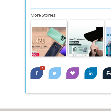
More Stories:
১২ জিবি র‍্যামের নতুন
অনার ২০০ এবং ২০০
দে
অসাম স্মার্টফোন
প্রো প্রি-বুকিংয়ে দুর্দান্ত
না
আইটেল এ৭০
অফার
4