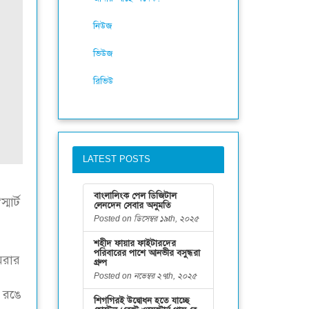
নিউজ
ভিউজ
রিভিউ
LATEST POSTS
বাংলালিংক পেল ডিজিটাল
মার্ট
লেনদেন সেবার অনুমতি
Posted on ডিসেম্বর ১৯th, ২০২৫
শহীদ ফায়ার ফাইটারদের
পরিবারের পাশে আনভীর বসুন্ধরা
েরার
গ্রুপ
Posted on নভেম্বর ২৭th, ২০২৫
 রঙে
শিগগিরই উদ্বোধন হতে যাচ্ছে