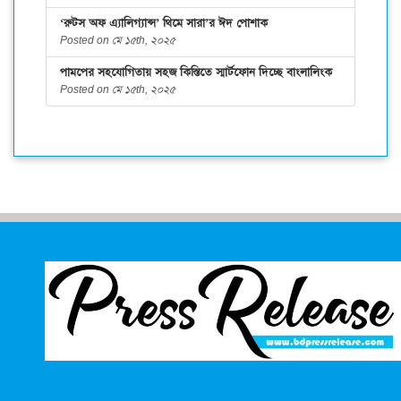
‘রুটস অফ এ্যালিগ্যান্স’ থিমে সারা’র ঈদ পোশাক
Posted on মে ১৫th, ২০২৫
পামপের সহযোগিতায় সহজ কিস্তিতে স্মার্টফোন দিচ্ছে বাংলালিংক
Posted on মে ১৫th, ২০২৫