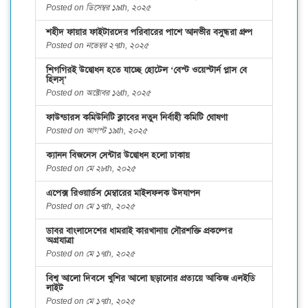
Posted on ডিসেম্বর ১৯th, ২০২৫
শহীদ ফায়ার ফাইটারদের পরিবারের পাশে আনভীর বসুন্ধরা গ্রুপ
Posted on নভেম্বর ২৭th, ২০২৫
শিগগিরই উদ্বোধন হতে যাচ্ছে হোটেল ‘বেস্ট ওয়েস্টার্ন প্লাস বে
হিলস্’
Posted on অক্টোবর ১৬th, ২০২৫
ফাউন্ডারস কমিউনিটি ক্লাবের নতুন নির্বাহী কমিটি ঘোষণা
Posted on আগস্ট ১৯th, ২০২৫
ক্যানন বিজনেস সেন্টার উদ্বোধন হলো ঢাকায়
Posted on মে ২৮th, ২০২৫
এপেক্স রিওয়ার্ডস মেম্বারের মাইলফলক উদযাপন
Posted on মে ১৭th, ২০২৫
ডাবর বাংলাদেশের ধামরাই কারখানায় সৌরশক্তি প্রকল্পের
অগ্রযাত্রা
Posted on মে ১৭th, ২০২৫
বিশ্ব আলো দিবসে খুশির আলো ছড়ানোর প্রত্যয়ে আকিজ এলইডি
লাইট
Posted on মে ১৭th, ২০২৫