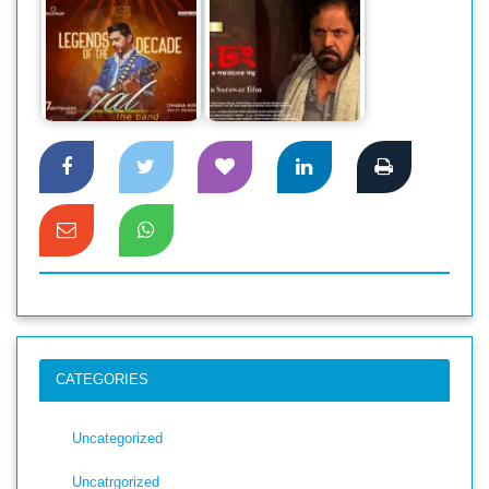
২৭ সেপ্টেম্বরে ঢাকায়
আসছে জনপ্রিয় ব্যান্ড
বড়পর্দায় মুক্তি পাচ্ছে রং
জাল
ঢং
CATEGORIES
Uncategorized
Uncatrgorized