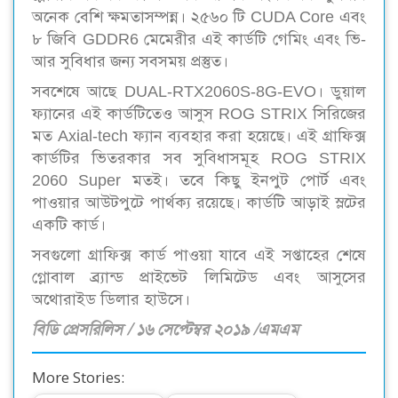
অনেক বেশি ক্ষমতাসম্পন্ন। ২৫৬০ টি CUDA Core এবং
৮ জিবি GDDR6 মেমেরীর এই কার্ডটি গেমিং এবং ভি-
আর সুবিধার জন্য সবসময় প্রস্তুত।
সবশেষে আছে DUAL-RTX2060S-8G-EVO। ডুয়াল
ফ্যানের এই কার্ডটিতেও আসুস ROG STRIX সিরিজের
মত Axial-tech ফ্যান ব্যবহার করা হয়েছে। এই গ্রাফিক্স
কার্ডটির ভিতরকার সব সুবিধাসমূহ ROG STRIX
2060 Super মতই। তবে কিছু ইনপুট পোর্ট এবং
পাওয়ার আউটপুটে পার্থক্য রয়েছে। কার্ডটি আড়াই স্লটের
একটি কার্ড।
সবগুলো গ্রাফিক্স কার্ড পাওয়া যাবে এই সপ্তাহের শেষে
গ্লোবাল ব্র্যান্ড প্রাইভেট লিমিটেড এবং আসুসের
অথোরাইড ডিলার হাউসে।
বিডি প্রেসরিলিস / ১৬ সেপ্টেম্বর ২০১৯ /এমএম
More Stories: