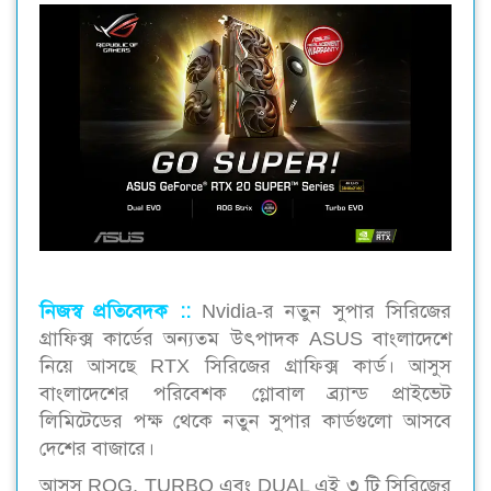
নিজস্ব প্রতিবেদক ::
Nvidia-র নতুন সুপার সিরিজের
গ্রাফিক্স কার্ডের অন্যতম উৎপাদক ASUS বাংলাদেশে
নিয়ে আসছে RTX সিরিজের গ্রাফিক্স কার্ড। আসুস
বাংলাদেশের পরিবেশক গ্লোবাল ব্র্যান্ড প্রাইভেট
লিমিটেডের পক্ষ থেকে নতুন সুপার কার্ডগুলো আসবে
দেশের বাজারে।
আসুস ROG, TURBO এবং DUAL এই ৩ টি সিরিজের