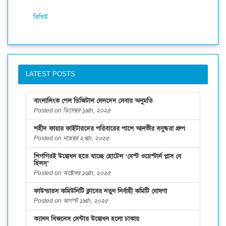
রিভিউ
LATEST POSTS
বাংলালিংক পেল ডিজিটাল লেনদেন সেবার অনুমতি
Posted on ডিসেম্বর ১৯th, ২০২৫
শহীদ ফায়ার ফাইটারদের পরিবারের পাশে আনভীর বসুন্ধরা গ্রুপ
Posted on নভেম্বর ২৭th, ২০২৫
শিগগিরই উদ্বোধন হতে যাচ্ছে হোটেল ‘বেস্ট ওয়েস্টার্ন প্লাস বে
হিলস্’
Posted on অক্টোবর ১৬th, ২০২৫
ফাউন্ডারস কমিউনিটি ক্লাবের নতুন নির্বাহী কমিটি ঘোষণা
Posted on আগস্ট ১৯th, ২০২৫
ক্যানন বিজনেস সেন্টার উদ্বোধন হলো ঢাকায়