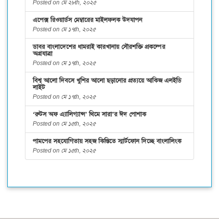
Posted on মে ২৮th, ২০২৫
এপেক্স রিওয়ার্ডস মেম্বারের মাইলফলক উদযাপন
Posted on মে ১৭th, ২০২৫
ডাবর বাংলাদেশের ধামরাই কারখানায় সৌরশক্তি প্রকল্পের
অগ্রযাত্রা
Posted on মে ১৭th, ২০২৫
বিশ্ব আলো দিবসে খুশির আলো ছড়ানোর প্রত্যয়ে আকিজ এলইডি
লাইট
Posted on মে ১৭th, ২০২৫
‘রুটস অফ এ্যালিগ্যান্স’ থিমে সারা’র ঈদ পোশাক
Posted on মে ১৫th, ২০২৫
পামপের সহযোগিতায় সহজ কিস্তিতে স্মার্টফোন দিচ্ছে বাংলালিংক
Posted on মে ১৫th, ২০২৫