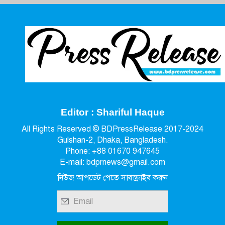
Editor : Shariful Haque
All Rights Reserved © BDPressRelease 2017-2024
Gulshan-2, Dhaka, Bangladesh.
Phone: +88 01670 947645
E-mail: bdprnews@gmail.com
নিউজ আপডেট পেতে সাবস্ক্রাইব করুন