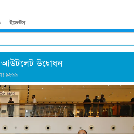
।
ও
ইভেন্টস
ন্ড আউটলেট উদ্বোধন
যাঃ
৯৮৯৯