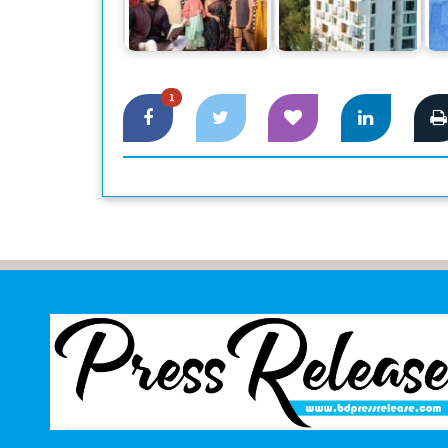
শিগগিরই উদ্বোধন হতে
সারা’র ঈদুল আযহা
যাচ্ছে হোটেল ‘বেস্ট
আয়োজন
ওয়েস্টার্ন…
1