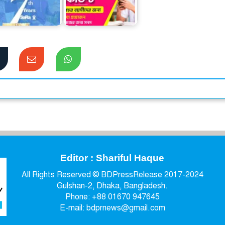
বিকাশের স্টুডেন্ট
সাত বছরে ‘সারা’
অ্যাকাউন্ট ক্যাশলেস
লাইফস্টাইল
লেনদেনে…
Editor : Shariful Haque
All Rights Reserved © BDPressRelease 2017-2024
Gulshan-2, Dhaka, Bangladesh.
Phone: +88 01670 947645
E-mail: bdprnews@gmail.com