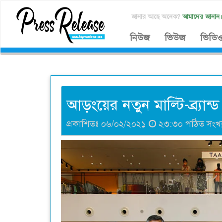
জানার আছে অনেক?
আমাদের জানান
নিউজ
ভিউজ
ভিডি
আড়ংয়ের নতুন মাল্টি-ব্র্যা
প্রকাশিতঃ ০৬/০২/২০২১
২৩:৩০ পঠিত সংখ্