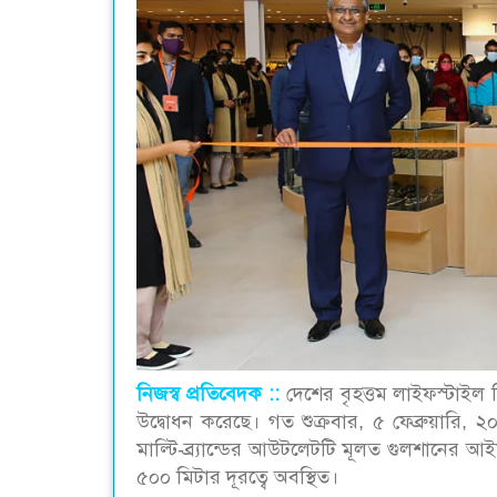
নিজস্ব প্রতিবেদক ::
দেশের বৃহত্তম লাইফস্টাইল 
উদ্বোধন করেছে। গত শুক্রবার, ৫ ফেব্রুয়ারি, 
মাল্টি-ব্র্যান্ডের আউটলেটটি মূলত গুলশানের 
৫০০ মিটার দূরত্বে অবস্থিত।