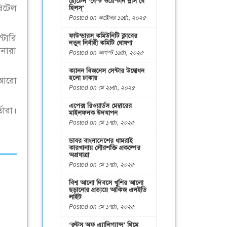
হোটেল ‘বেস্ট ওয়েস্টার্ন প্লাস বে
িটেল
হিলস্’
Posted on অক্টোবর ১৬th, ২০২৫
ফাউন্ডারস কমিউনিটি ক্লাবের
টোরি
নতুন নির্বাহী কমিটি ঘোষণা
নারা
Posted on আগস্ট ১৯th, ২০২৫
ক্যানন বিজনেস সেন্টার উদ্বোধন
হলো ঢাকায়
ে আরো
Posted on মে ২৮th, ২০২৫
এপেক্স রিওয়ার্ডস মেম্বারের
তারা।
মাইলফলক উদযাপন
Posted on মে ১৭th, ২০২৫
ডাবর বাংলাদেশের ধামরাই
কারখানায় সৌরশক্তি প্রকল্পের
অগ্রযাত্রা
Posted on মে ১৭th, ২০২৫
বিশ্ব আলো দিবসে খুশির আলো
ছড়ানোর প্রত্যয়ে আকিজ এলইডি
লাইট
Posted on মে ১৭th, ২০২৫
‘রুটস অফ এ্যালিগ্যান্স’ থিমে