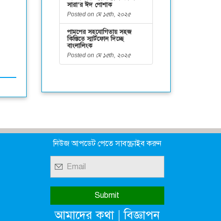
সারা’র ঈদ পোশাক
Posted on মে ১৫th, ২০২৫
পামপের সহযোগিতায় সহজ
কিস্তিতে স্মার্টফোন দিচ্ছে
বাংলালিংক
Posted on মে ১৫th, ২০২৫
নিউজ আপডেট পেতে সাবস্ক্রাইব করুন
|
আমাদের কথা
বিজ্ঞাপন