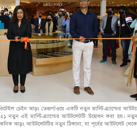
রিটেইল চেইন আড়ং তেজগাঁওয়ে একটি নতুন মাল্টি-ব্র্যান্ডের আউট
২০২১ নতুন এই মাল্টি-ব্র্যান্ডের আউটলেটটি উদ্বোধন করা হয়। নত
আইকনিক আড়ং আউটলেটটির নতুন ঠিকানা, যা পূর্বের আউটলেট থেকে 