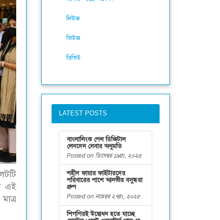
নিউজ
ভিউজ
রিভিউ
LATEST POSTS
বাংলালিংক পেল ডিজিটাল
লেনদেন সেবার অনুমতি
Posted on ডিসেম্বর ১৯th, ২০২৫
শহীদ ফায়ার ফাইটারদের
লেটটি
পরিবারের পাশে আনভীর বসুন্ধরা
ুন এই
গ্রুপ
Posted on নভেম্বর ২৭th, ২০২৫
মাত্র
শিগগিরই উদ্বোধন হতে যাচ্ছে