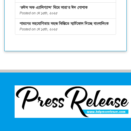
‘রুটস অফ এ্যালিগ্যান্স’ থিমে সারা’র ঈদ পোশাক
Posted on মে ১৫th, ২০২৫
পামপের সহযোগিতায় সহজ কিস্তিতে স্মার্টফোন দিচ্ছে বাংলালিংক
Posted on মে ১৫th, ২০২৫