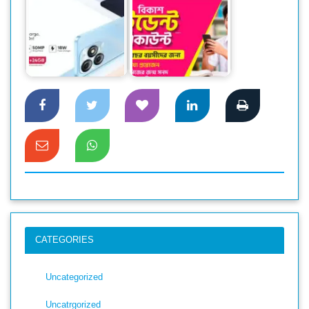
বিকাশের স্টুডেন্ট
দেশের বাজারে আইটেল
অ্যাকাউন্ট ক্যাশলেস
পি৫৫
লেনদেনে…
CATEGORIES
Uncategorized
Uncatrgorized