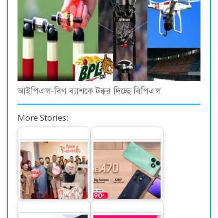
আইপিএল-বিগ ব্যাশকে টক্কর দিচ্ছে বিপিএল
More Stories:
এপেক্স রিওয়ার্ডস
১২ জিবি র‍্যামের নতুন
মেম্বারের মাইলফলক
অসাম স্মার্টফোন
উদযাপন
আইটেল এ৭০