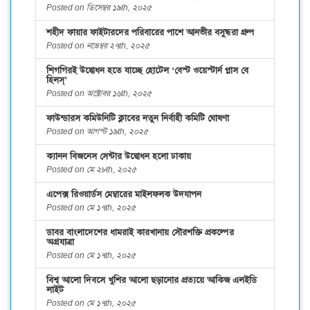
Posted on ডিসেম্বর ১৯th, ২০২৫
শহীদ ফায়ার ফাইটারদের পরিবারের পাশে আনভীর বসুন্ধরা গ্রুপ
Posted on নভেম্বর ২৭th, ২০২৫
শিগগিরই উদ্বোধন হতে যাচ্ছে হোটেল ‘বেস্ট ওয়েস্টার্ন প্লাস বে
হিলস্’
Posted on অক্টোবর ১৬th, ২০২৫
ফাউন্ডারস কমিউনিটি ক্লাবের নতুন নির্বাহী কমিটি ঘোষণা
Posted on আগস্ট ১৯th, ২০২৫
ক্যানন বিজনেস সেন্টার উদ্বোধন হলো ঢাকায়
Posted on মে ২৮th, ২০২৫
এপেক্স রিওয়ার্ডস মেম্বারের মাইলফলক উদযাপন
Posted on মে ১৭th, ২০২৫
ডাবর বাংলাদেশের ধামরাই কারখানায় সৌরশক্তি প্রকল্পের
অগ্রযাত্রা
Posted on মে ১৭th, ২০২৫
বিশ্ব আলো দিবসে খুশির আলো ছড়ানোর প্রত্যয়ে আকিজ এলইডি
লাইট
Posted on মে ১৭th, ২০২৫