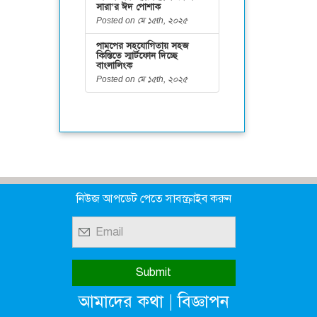
সারা’র ঈদ পোশাক
Posted on মে ১৫th, ২০২৫
পামপের সহযোগিতায় সহজ
কিস্তিতে স্মার্টফোন দিচ্ছে
বাংলালিংক
Posted on মে ১৫th, ২০২৫
নিউজ আপডেট পেতে সাবস্ক্রাইব করুন
|
আমাদের কথা
বিজ্ঞাপন