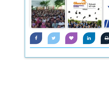
আইইউবিএটি’র ফল
কেমব্রিজ পরীক্ষায়
ও
২০২৪ সেমিস্টারের নবীন
শিক্ষার্থীদের সাফল্য
শিক্ষার্থীদের…
উদযাপন করল গ্লেনরিচ