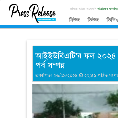
জানার আছে অনেক?
আমাদের জানান
নিউজ
ভিউজ
ভিডি
আইইউবিএটি’র ফল ২০২৪ সেম
পর্ব সম্পন্ন
প্রকাশিতঃ ২৬/০৯/২০২৪
২২:৫১ পঠিত সংখ্