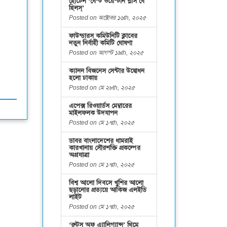
হোটেল ‘বেস্ট ওয়েস্টার্ন প্লাস বে
হিলস্’
Posted on অক্টোবর ১৬th, ২০২৫
ফাউন্ডারস কমিউনিটি ক্লাবের
নতুন নির্বাহী কমিটি ঘোষণা
Posted on আগস্ট ১৯th, ২০২৫
ক্যানন বিজনেস সেন্টার উদ্বোধন
হলো ঢাকায়
Posted on মে ২৮th, ২০২৫
এপেক্স রিওয়ার্ডস মেম্বারের
মাইলফলক উদযাপন
Posted on মে ১৭th, ২০২৫
ডাবর বাংলাদেশের ধামরাই
কারখানায় সৌরশক্তি প্রকল্পের
অগ্রযাত্রা
Posted on মে ১৭th, ২০২৫
বিশ্ব আলো দিবসে খুশির আলো
ছড়ানোর প্রত্যয়ে আকিজ এলইডি
লাইট
Posted on মে ১৭th, ২০২৫
‘রুটস অফ এ্যালিগ্যান্স’ থিমে