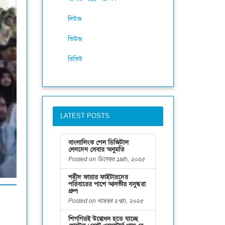
নিউজ
ভিউজ
রিভিউ
LATEST POSTS
বাংলালিংক পেল ডিজিটাল
লেনদেন সেবার অনুমতি
Posted on ডিসেম্বর ১৯th, ২০২৫
শহীদ ফায়ার ফাইটারদের
পরিবারের পাশে আনভীর বসুন্ধরা
গ্রুপ
Posted on নভেম্বর ২৭th, ২০২৫
শিগগিরই উদ্বোধন হতে যাচ্ছে