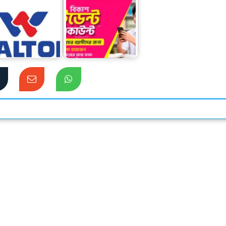
য়ালটনের আকর্ষণীয়
বিকাশের স্টুডেন্ট
ডিভিডেন্ড ঘোষণা :
অ্যাকাউন্ট ক্যাশলেস
সুদৃঢ়…
লেনদেনে…