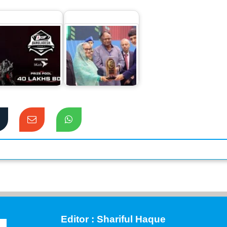
েশের সবচেয়ে বড়
তিন স্বর্ণসহ সাতটি রপ্তানি
পোর্টস টুর্নামেন্ট ডি১
পদক পেল প্রাণ-
কাপ…
আরএফএল
Editor : Shariful Haque