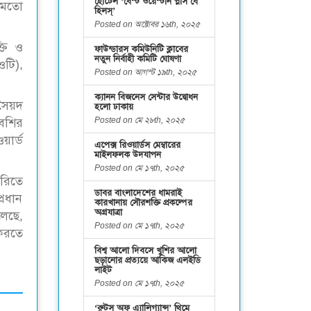
হোটেল ‘বেস্ট ওয়েস্টার্ন প্লাস বে
 মতো
হিলস্’
Posted on অক্টোবর ১৬th, ২০২৫
্তি ও
ফাউন্ডারস কমিউনিটি ক্লাবের
নতুন নির্বাহী কমিটি ঘোষণা
ওটি),
Posted on আগস্ট ১৯th, ২০২৫
ক্যানন বিজনেস সেন্টার উদ্বোধন
 সৈয়দ
হলো ঢাকায়
Posted on মে ২৮th, ২০২৫
বশির
য়ার্ড
এপেক্স রিওয়ার্ডস মেম্বারের
মাইলফলক উদযাপন
Posted on মে ১৭th, ২০২৫
রিতে
ডাবর বাংলাদেশের ধামরাই
্রধান
কারখানায় সৌরশক্তি প্রকল্পের
অগ্রযাত্রা
েছে,
Posted on মে ১৭th, ২০২৫
 করতে
বিশ্ব আলো দিবসে খুশির আলো
ছড়ানোর প্রত্যয়ে আকিজ এলইডি
লাইট
Posted on মে ১৭th, ২০২৫
‘রুটস অফ এ্যালিগ্যান্স’ থিমে