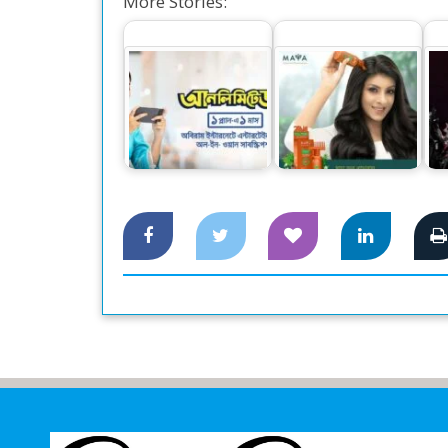
More Stories:
মায়া অল ন্যাচারাল
দ
গ্রামীণফোন নিয়ে এলো
স্ক্যাল্প অ্যান্ড হেয়ার
ইস্
সহজ সব প্ল্যান
অয়েল :…