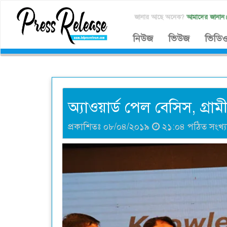
জানার আছে অনেক?
আমাদের জানান
নিউজ
ভিউজ
ভিডি
অ্যাওয়ার্ড পেল বেসিস, গ্
প্রকাশিতঃ ০৮/০৪/২০১৯
২১:০৪ পঠিত সংখ্য