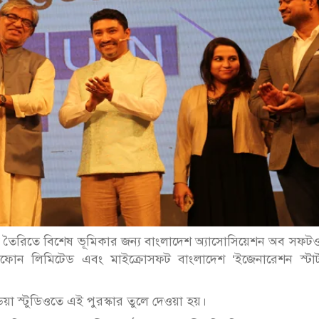
টেম তৈরিতে বিশেষ ভূমিকার জন্য বাংলাদেশ অ্যাসোসিয়েশন অব সফটও
ামীণফোন লিমিটেড এবং মাইক্রোসফট বাংলাদেশ ‘ইজেনারেশন স্টার
য়া স্টুডিওতে এই পুরস্কার তুলে দেওয়া হয়।