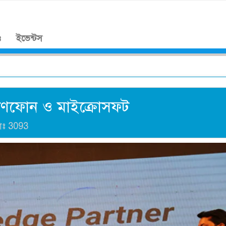
।
ও
ইভেন্টস
রামীণফোন ও মাইক্রোসফট
াঃ
3093