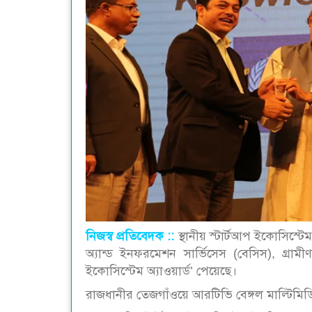
নিজস্ব প্রতিবেদক ::
স্থানীয় স্টার্টআপ ইকোসিস্
অ্যান্ড ইনফরমেশন সার্ভিসেস (বেসিস), গ্র
ইকোসিস্টেম অ্যাওয়ার্ড’ পেয়েছে।
রাজধানীর তেজগাঁওয়ে আরটিভি বেঙ্গল মাল্টিমিডি