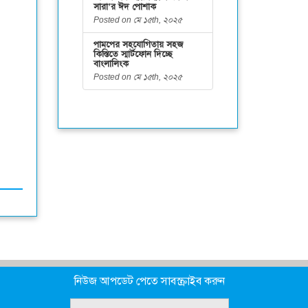
সারা’র ঈদ পোশাক
Posted on মে ১৫th, ২০২৫
পামপের সহযোগিতায় সহজ
কিস্তিতে স্মার্টফোন দিচ্ছে
বাংলালিংক
Posted on মে ১৫th, ২০২৫
নিউজ আপডেট পেতে সাবস্ক্রাইব করুন