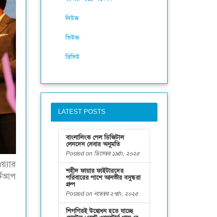
নিউজ
ভিউজ
রিভিউ
LATEST POSTS
বাংলালিংক পেল ডিজিটাল
লেনদেন সেবার অনুমতি
Posted on ডিসেম্বর ১৯th, ২০২৫
য়্যার
শহীদ ফায়ার ফাইটারদের
্টআপ
পরিবারের পাশে আনভীর বসুন্ধরা
গ্রুপ
Posted on নভেম্বর ২৭th, ২০২৫
শিগগিরই উদ্বোধন হতে যাচ্ছে