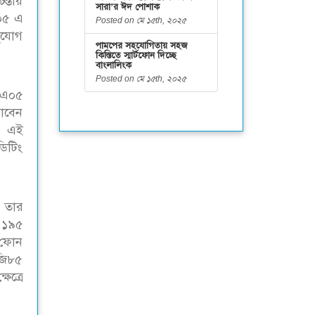
ন্তায়
সারা’র ঈদ পোশাক
এ০৫ এ
Posted on মে ১৫th, ২০২৫
সুযোগ
পামপের সহযোগিতায় সহজ
কিস্তিতে স্মার্টফোন দিচ্ছে
বাংলালিংক
Posted on মে ১৫th, ২০২৫
ি এ০৫
াবেন
ে। এই
ডিটিং
ও তার
র ১৯৫
র ফোন
 জি৮৫
েত্রে