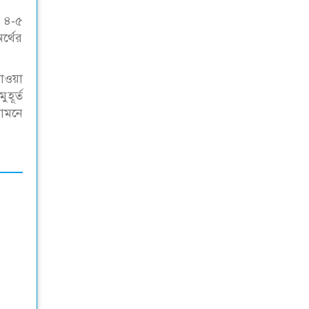
ত ৪-৫
র্থের
পাওয়া
হূর্ত
সামনে