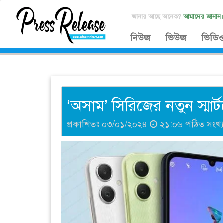
জানার আছে অনেক?
আমাদের জানান
নিউজ
ভিউজ
ভিডি
‘অসাম’ সিরিজের নতুন স্মার
প্রকাশিতঃ ০৩/০১/২০২৪
২১:০৬ পঠিত সংখ্