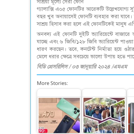
সাশ্রয়ী মূল্যে সেরা ফোন
গ্যালাক্সি এ০৫ ফোনটির আরেকটি উল্লেখযোগ্য 
বছর খুব অনায়াসেই ফোনটি ব্যবহার করা যাবে। সর
সাশ্রয় হিসাব করা হলে এই ফোনটিকেই মানুষ এ
অনবদ্য এই ফোনটি দুইটি ভ্যারিয়েন্টে বাজারে
যাচ্ছে এবং ৬ জিবি/১২৮ জিবি ভ্যারিয়েন্ট পাওয়া 
ধারণ করছেন। তবে, কনটেন্ট নির্মাতা হয়ে ওঠার 
মেলে ধরার ক্ষেত্রে সবচেয়ে ভালো উপায় হতে পা
বিডি প্রেসরিলিস / ০৩ জানুয়ারি ২০২৪ /এমএম
More Stories:
১২ জিবি র‍্যামের নতুন
অসাম স্মার্টফোন
স্বতন্ত্র প্রার্থী দোলনকে
আইটেল এ৭০
ঘিরে…
দ