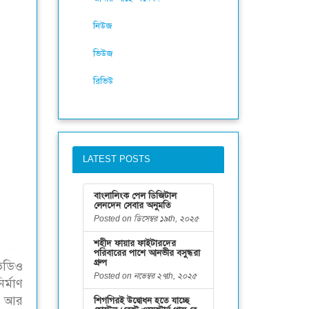
নিউজ
ভিউজ
রিভিউ
LATEST POSTS
বাংলালিংক পেল ডিজিটাল
লেনদেন সেবার অনুমতি
Posted on ডিসেম্বর ১৯th, ২০২৫
শহীদ ফায়ার ফাইটারদের
পরিবারের পাশে আনভীর বসুন্ধরা
গ্রুপ
ভিডিও
Posted on নভেম্বর ২৭th, ২০২৫
র্মাণ
। আর
শিগগিরই উদ্বোধন হতে যাচ্ছে