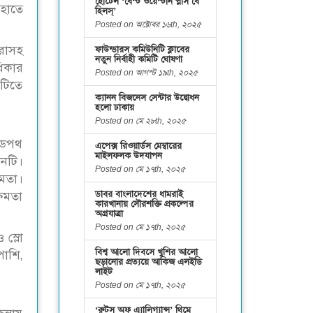
হোটেল ‘বেস্ট ওয়েস্টার্ন প্লাস বে
হাতে
হিলস্’
Posted on অক্টোবর ১৬th, ২০২৫
রাসহ
ফাউন্ডারস কমিউনিটি ক্লাবের
নতুন নির্বাহী কমিটি ঘোষণা
ধিকার
Posted on আগস্ট ১৯th, ২০২৫
নটিতে
ক্যানন বিজনেস সেন্টার উদ্বোধন
হলো ঢাকায়
Posted on মে ২৮th, ২০২৫
 ডেপথ
এপেক্স রিওয়ার্ডস মেম্বারের
মাইলফলক উদযাপন
নটি।
Posted on মে ১৭th, ২০২৫
ষমতা।
ডাবর বাংলাদেশের ধামরাই
্ষমতা
কারখানায় সৌরশক্তি প্রকল্পের
অগ্রযাত্রা
Posted on মে ১৭th, ২০২৫
 স্লো
বিশ্ব আলো দিবসে খুশির আলো
াশি,
ছড়ানোর প্রত্যয়ে আকিজ এলইডি
লাইট
Posted on মে ১৭th, ২০২৫
‘রুটস অফ এ্যালিগ্যান্স’ থিমে