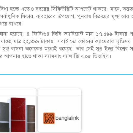
সুবিধা হচ্ছে এতে ৪ বছরের সিকিউরিটি আপডেট থাকছে। মানে, অন্ত
্বাধুনিক ফিচার, ব্যবহারের উপযোগ, পুনরায় বিক্রয়ের মূল্য আর অ
গিয়ে রাখবে।
 আনা হয়েছে। ৪ জিবি/৬৪ জিবি ভ্যারিয়েন্ট মাত্র ১৭,৫৯৯ টাকায় 
যাচ্ছে মাত্র ২২,৪৯৯ টাকায়। সবাই তো ফোনের ক্যামেরায় স্মৃতিময় মু
সুপ্ত বাসনা অনেকের মধ্যেই রয়েছে। আর সেই সুপ্ত ইচ্ছা বিশ্বের 
রে আপনার হাতে থাকা স্যামসাং গ্যালাক্সি এ০৫ ডিভাইস।
পামপের সহযোগিতায়
সহজ কিস্তিতে স্মার্টফোন
েশি ফ্রিজে স্বপ্নপূরণ
দিচ্ছে বাংলালিংক