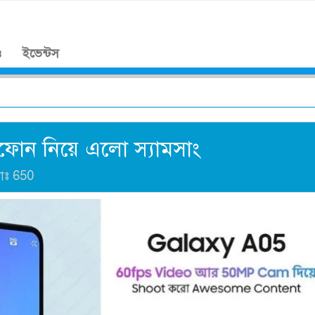
।
ও
ইভেন্টস
্টফোন নিয়ে এলো স্যামসাং
যাঃ
650