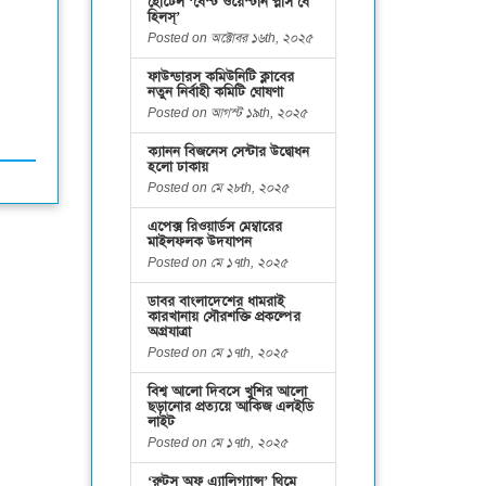
হোটেল ‘বেস্ট ওয়েস্টার্ন প্লাস বে
হিলস্’
Posted on অক্টোবর ১৬th, ২০২৫
ফাউন্ডারস কমিউনিটি ক্লাবের
নতুন নির্বাহী কমিটি ঘোষণা
Posted on আগস্ট ১৯th, ২০২৫
ক্যানন বিজনেস সেন্টার উদ্বোধন
হলো ঢাকায়
Posted on মে ২৮th, ২০২৫
এপেক্স রিওয়ার্ডস মেম্বারের
মাইলফলক উদযাপন
Posted on মে ১৭th, ২০২৫
ডাবর বাংলাদেশের ধামরাই
কারখানায় সৌরশক্তি প্রকল্পের
অগ্রযাত্রা
Posted on মে ১৭th, ২০২৫
বিশ্ব আলো দিবসে খুশির আলো
ছড়ানোর প্রত্যয়ে আকিজ এলইডি
লাইট
Posted on মে ১৭th, ২০২৫
‘রুটস অফ এ্যালিগ্যান্স’ থিমে