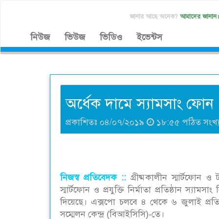
জানার আছে অনেক?
আমাদের জানান
নিউজ
ভিউজ
ভিডিও
ইভেন্টস
অর্ধেক দামে স্যামসাং ফোন
প্রকাশিতঃ ০৪/০৭/২০১৯
১৮:৫৫ পঠিত সংখ্
নিজস্ব প্রতিবেদক ::
গ্রীষ্মকালীন স্মার্টফোন ও
স্মার্টফোন ও প্রযুক্তি নির্মাতা প্রতিষ্ঠান 
দিয়েছে। এক্সপো চলবে ৪ থেকে ৬ জুলাই প্রতিদি
সম্মেলন কেন্দ্র (বিআইসিসি)-তে।