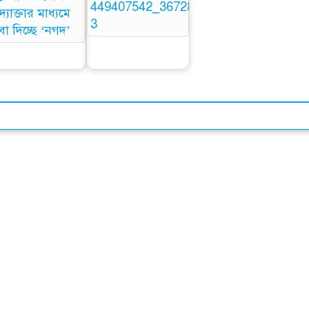
অনার ২০০ এবং ২০০
ানমন্ত্রীর শিক্ষা সহায়তা
প্রো প্রি-বুকিংয়ে দুর্দান্ত
ন থেকে কেবল নগদে
অফার