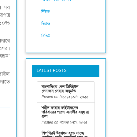
ীয় সব
নিউজ
য়পত্র
ো ১০%
ভিউজ
রিভিউ
 করবে
শের।
 জোন’
LATEST POSTS
োবাইল
 করতে
বাংলালিংক পেল ডিজিটাল
লেনদেন সেবার অনুমতি
Posted on ডিসেম্বর ১৯th, ২০২৫
শহীদ ফায়ার ফাইটারদের
পরিবারের পাশে আনভীর বসুন্ধরা
গ্রুপ
Posted on নভেম্বর ২৭th, ২০২৫
শিগগিরই উদ্বোধন হতে যাচ্ছে