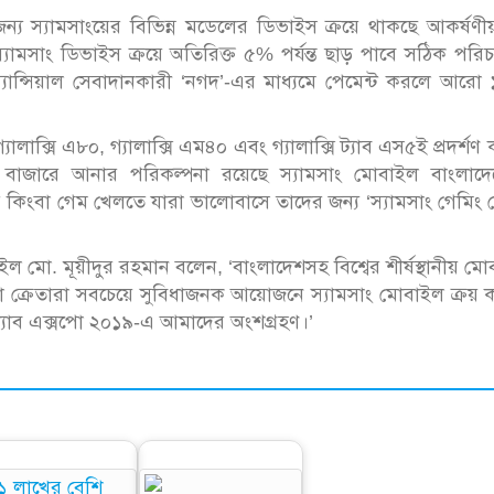
 জন্য স্যামসাংয়ের বিভিন্ন মডেলের ডিভাইস ক্রয়ে থাকছে আকর্ষণ
, স্যামসাং ডিভাইস ক্রয়ে অতিরিক্ত ৫% পর্যন্ত ছাড় পাবে সঠিক পরিচ
িন্যান্সিয়াল সেবাদানকারী ‘নগদ’-এর মাধ্যমে পেমেন্ট করলে আর
ালাক্সি এ৮০, গ্যালাক্সি এম৪০ এবং গ্যালাক্সি ট্যাব এস৫ই প্রদর্শণ
রই বাজারে আনার পরিকল্পনা রয়েছে স্যামসাং মোবাইল বাংলাদে
 কিংবা গেম খেলতে যারা ভালোবাসে তাদের জন্য ‘স্যামসাং গেমিং
ইল মো. মূয়ীদুর রহমান বলেন, ‘বাংলাদেশসহ বিশ্বের শীর্ষস্থানীয় ম
 যেনো ক্রেতারা সবচেয়ে সুবিধাজনক আয়োজনে স্যামসাং মোবাইল ক্রয়
ও ট্যাব এক্সপো ২০১৯-এ আমাদের অংশগ্রহণ।’