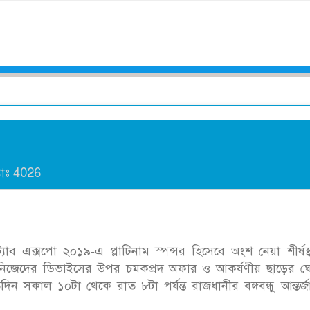
।
যাঃ
4026
 ট্যাব এক্সপো ২০১৯-এ প্লাটিনাম স্পন্সর হিসেবে অংশ নেয়া শীর্ষস্
স্যামসাং নিজেদের ডিভাইসের উপর চমকপ্রদ অফার ও আকর্ষণীয় ছাড়ের 
ন সকাল ১০টা থেকে রাত ৮টা পর্যন্ত রাজধানীর বঙ্গবন্ধু আন্তর্