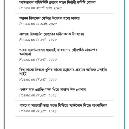
ফাউন্ডারস কমিউনিটি ক্লাবের নতুন নির্বাহী কমিটি ঘোষণা
Posted on আগস্ট ১৯th, ২০২৫
ক্যানন বিজনেস সেন্টার উদ্বোধন হলো ঢাকায়
Posted on মে ২৮th, ২০২৫
এপেক্স রিওয়ার্ডস মেম্বারের মাইলফলক উদযাপন
Posted on মে ১৭th, ২০২৫
ডাবর বাংলাদেশের ধামরাই কারখানায় সৌরশক্তি প্রকল্পের
অগ্রযাত্রা
Posted on মে ১৭th, ২০২৫
বিশ্ব আলো দিবসে খুশির আলো ছড়ানোর প্রত্যয়ে আকিজ এলইডি
লাইট
Posted on মে ১৭th, ২০২৫
‘রুটস অফ এ্যালিগ্যান্স’ থিমে সারা’র ঈদ পোশাক
Posted on মে ১৫th, ২০২৫
পামপের সহযোগিতায় সহজ কিস্তিতে স্মার্টফোন দিচ্ছে বাংলালিংক
Posted on মে ১৫th, ২০২৫