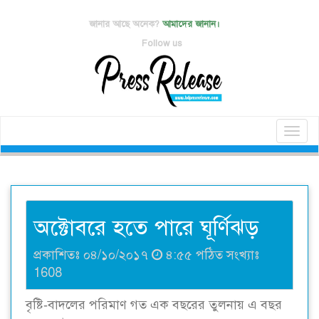
জানার আছে অনেক?
আমাদের জানান।
Follow us
Toggl
naviga
অক্টোবরে হতে পারে ঘূর্ণিঝড়
প্রকাশিতঃ ০৪/১০/২০১৭
৪:৫৫ পঠিত সংখ্যাঃ
1608
বৃষ্টি-বাদলের পরিমাণ গত এক বছরের তুলনায় এ বছর