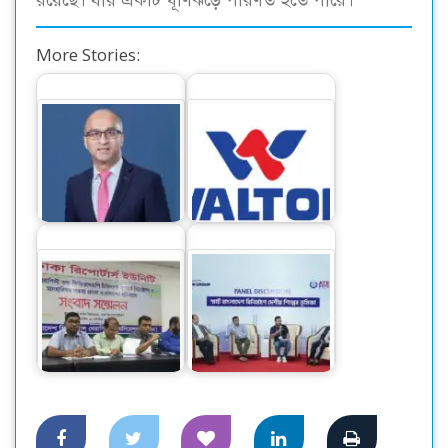
রয়েছে। যার একটি ঘূর্ণিঝড়ে পরিণত হতে পারে।
More Stories:
‘সিটি ব্যাংকের নিট
ওয়ালটনের আকর্ষণীয়
মুনাফা ১ হাজার ১৪
ডিভিডেন্ড ঘোষণা :
কোটি টাকা’
সুদৃঢ়…
ফিজিওথেরাপি
স্মার্ট বাংলাদেশ বিনির্মাণে
চিকিৎসকদের বিরুদ্ধে
‘সেন্ট্রাল ফোরাম’ গঠনের
আপত্তিকর বক্তব্যের…
আহ্বান