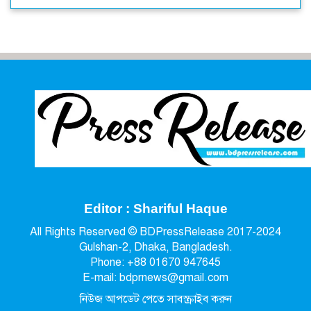
Editor : Shariful Haque
All Rights Reserved © BDPressRelease 2017-2024
Gulshan-2, Dhaka, Bangladesh.
Phone: +88 01670 947645
E-mail: bdprnews@gmail.com
নিউজ আপডেট পেতে সাবস্ক্রাইব করুন